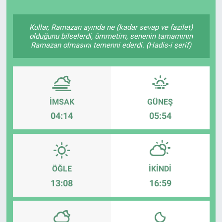
Politika
Kullar, Ramazan ayında ne (kadar sevap ve fazilet)
olduğunu bilselerdi, ümmetim, senenin tamamının
Bilecik
Ramazan olmasını temenni ederdi. (Hadis-i şerif)
Kütahya
Gezi
İMSAK
GÜNEŞ
04:14
05:54
Genel
Çevre
ÖĞLE
İKINDI
Yerel
13:08
16:59
Magazin
Bilim ve Teknoloji