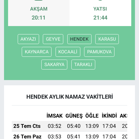
AKŞAM
YATSI
20:11
21:44
AKYAZI
GEYVE
HENDEK
KARASU
KAYNARCA
KOCAALİ
PAMUKOVA
SAKARYA
TARAKLI
HENDEK AYLIK NAMAZ VAKITLERI
İMSAK
GÜNEŞ
ÖĞLE
İKINDI
AKŞAM
25 Tem Cts
03:52
05:40
13:09
17:04
20:27
26 Tem Paz
03:53
05:41
13:09
17:04
20:27