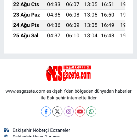
22 Ağu Cts
04:33
06:07
13:05
16:51
19:53
23 Ağu Paz
04:35
06:08
13:05
16:50
19:52
24 Ağu Pts
04:36
06:09
13:05
16:49
19:50
25 Ağu Sal
04:37
06:10
13:04
16:48
19:49
www.esgazete.com eskişehir'den bölgeden dünyadan haberler
ile Eskişehir internette lider
Eskişehir Nöbetçi Eczaneler
Eskişehir Hava Durumu