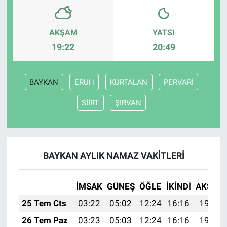
AKŞAM
YATSI
19:22
20:49
BAYKAN
ERUH
KURTALAN
PERVARİ
SİİRT
ŞIRVAN
BAYKAN AYLIK NAMAZ VAKITLERI
İMSAK
GÜNEŞ
ÖĞLE
İKINDI
AKŞAM
25 Tem Cts
03:22
05:02
12:24
16:16
19:37
26 Tem Paz
03:23
05:03
12:24
16:16
19:36