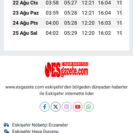
22 Ağu Cts
03:58
05:27
12:21
16:04
19:05
23 Ağu Paz
03:59
05:28
12:21
16:04
19:04
24 Ağu Pts
04:00
05:28
12:20
16:03
19:03
25 Ağu Sal
04:02
05:29
12:20
16:02
19:01
www.esgazete.com eskişehir'den bölgeden dünyadan haberler
ile Eskişehir internette lider
Eskişehir Nöbetçi Eczaneler
Eskişehir Hava Durumu