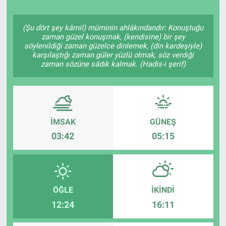
Politika
(Şu dört şey kâmil) müminin ahlâkındandır: Konuştuğu
zaman güzel konuşmak, (kendisine) bir şey
Bilecik
söylenildiği zaman güzelce dinlemek, (din kardeşiyle)
karşılaştığı zaman güler yüzlü olmak, söz verdiği
zaman sözüne sâdık kalmak. (Hadis-i şerif)
Kütahya
Gezi
Genel
İMSAK
GÜNEŞ
03:42
05:15
Çevre
Yerel
ÖĞLE
İKINDI
Magazin
12:24
16:11
Bilim ve Teknoloji