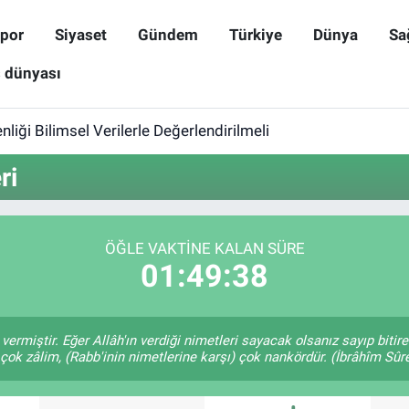
por
Siyaset
Gündem
Türkiye
Dünya
Sa
ş dünyası
iği Bilimsel Verilerle Değerlendirilmeli
ri
ÖĞLE VAKTINE KALAN SÜRE
01:49:38
 vermiştir. Eğer Allâh'ın verdiği nimetleri sayacak olsanız sayıp biti
 çok zâlim, (Rabb'inin nimetlerine karşı) çok nankördür. (İbrâhîm Sûre