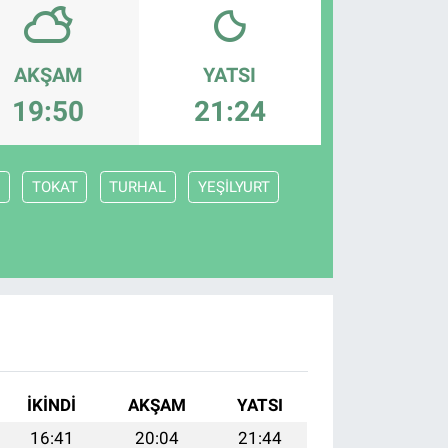
AKŞAM
YATSI
19:50
21:24
Y
TOKAT
TURHAL
YEŞİLYURT
İKINDI
AKŞAM
YATSI
16:41
20:04
21:44