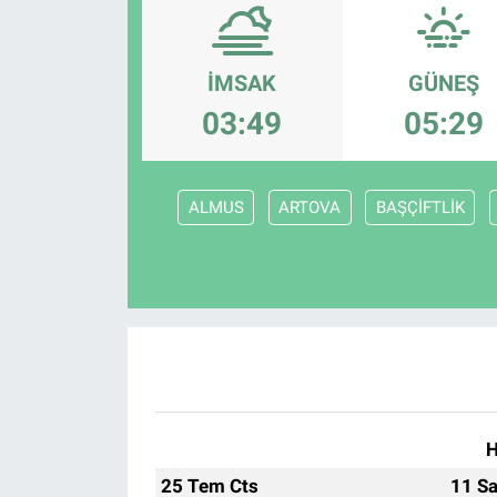
Politika
İMSAK
GÜNEŞ
Bilecik
03:49
05:29
Kütahya
ALMUS
ARTOVA
BAŞÇİFTLİK
Gezi
Genel
Çevre
Yerel
Magazin
H
25 Tem Cts
11 Sa
Bilim ve Teknoloji