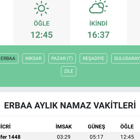
ÖĞLE
İKINDI
12:45
16:37
ERBAA
NİKSAR
PAZAR (T)
REŞADİYE
SULUSARA
ZİLE
ERBAA AYLIK NAMAZ VAKITLERI
İCRİ
İMSAK
GÜNEŞ
ÖĞLE
fer 1448
03:29
05:17
12:45