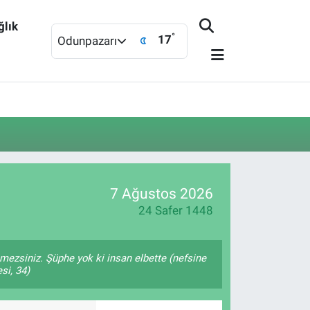
ğlık
°
17
Odunpazarı
7 Ağustos 2026
24 Safer 1448
remezsiniz. Şüphe yok ki insan elbette (nefsine
si, 34)