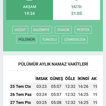
AKŞAM
YATSI
19:34
21:05
HOZAT
NAZİMİYE
OVACIK
PERTEK
PÜLÜMÜR
TUNCELİ
ÇEMİŞGEZEK
PÜLÜMÜR AYLIK NAMAZ VAKITLERI
İMSAK
GÜNEŞ
ÖĞLE
İKINDI
AKŞAM
25 Tem Cts
03:23
05:07
12:32
16:26
19:47
26 Tem Paz
03:24
05:07
12:32
16:25
19:47
27 Tem Pts
03:25
05:08
12:32
16:25
19:46