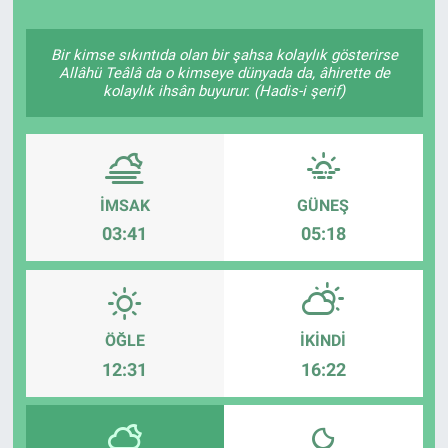
Politika
Bir kimse sıkıntıda olan bir şahsa kolaylık gösterirse
Allâhü Teâlâ da o kimseye dünyada da, âhirette de
Bilecik
kolaylık ihsân buyurur. (Hadis-i şerif)
Kütahya
Gezi
İMSAK
GÜNEŞ
03:41
05:18
Genel
Çevre
ÖĞLE
İKINDI
Yerel
12:31
16:22
Magazin
Bilim ve Teknoloji