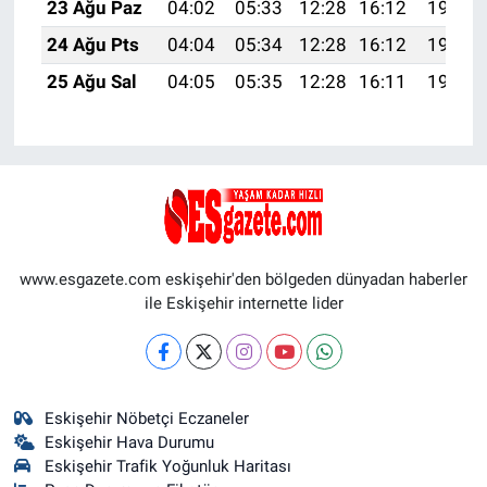
23 Ağu Paz
04:02
05:33
12:28
16:12
19:13
24 Ağu Pts
04:04
05:34
12:28
16:12
19:12
25 Ağu Sal
04:05
05:35
12:28
16:11
19:10
www.esgazete.com eskişehir'den bölgeden dünyadan haberler
ile Eskişehir internette lider
Eskişehir Nöbetçi Eczaneler
Eskişehir Hava Durumu
Eskişehir Trafik Yoğunluk Haritası