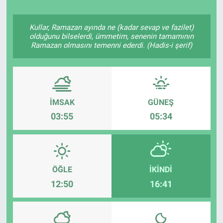
Politika
Kullar, Ramazan ayında ne (kadar sevap ve fazilet)
olduğunu bilselerdi, ümmetim, senenin tamamının
Bilecik
Ramazan olmasını temenni ederdi. (Hadis-i şerif)
Kütahya
Gezi
İMSAK
GÜNEŞ
03:55
05:34
Genel
Çevre
ÖĞLE
İKINDI
Yerel
12:50
16:41
Magazin
Bilim ve Teknoloji