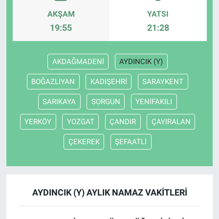
AKŞAM
YATSI
19:55
21:28
AKDAĞMADENİ
AYDINCIK (Y)
BOĞAZLIYAN
KADIŞEHRİ
SARAYKENT
SARIKAYA
SORGUN
YENİFAKILI
YERKÖY
YOZGAT
ÇANDIR
ÇAYIRALAN
ÇEKEREK
ŞEFAATLİ
AYDINCIK (Y) AYLIK NAMAZ VAKITLERI