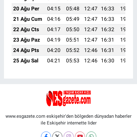
20 Ağu Per
04:15
05:48
12:47
16:33
19:37
21 Ağu Cum
04:16
05:49
12:47
16:33
19:36
22 Ağu Cts
04:17
05:50
12:47
16:32
19:34
23 Ağu Paz
04:19
05:51
12:47
16:31
19:33
24 Ağu Pts
04:20
05:52
12:46
16:31
19:31
25 Ağu Sal
04:21
05:53
12:46
16:30
19:30
www.esgazete.com eskişehir'den bölgeden dünyadan haberler
ile Eskişehir internette lider