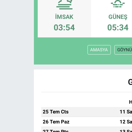
Politika
İMSAK
GÜNEŞ
Bilecik
03:54
05:34
Kütahya
AMASYA
GÖYNÜ
Gezi
Genel
Çevre
Yerel
H
25 Tem Cts
11 Sa
Magazin
26 Tem Paz
12 Sa
Bilim ve Teknoloji
27 Tem Pts
13 Sa