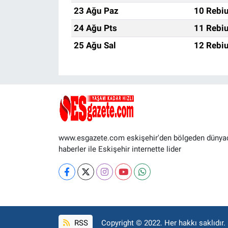
23 Ağu Paz
10 Rebiu
24 Ağu Pts
11 Rebiu
25 Ağu Sal
12 Rebiu
www.esgazete.com eskişehir'den bölgeden dünya
haberler ile Eskişehir internette lider
RSS
Copyright © 2022. Her hakkı saklıdır.