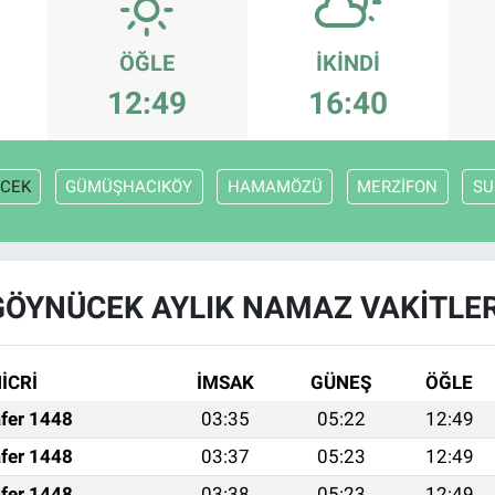
ÖĞLE
İKINDI
12:49
16:40
CEK
GÜMÜŞHACIKÖY
HAMAMÖZÜ
MERZİFON
SU
GÖYNÜCEK AYLIK NAMAZ VAKITLER
İCRİ
İMSAK
GÜNEŞ
ÖĞLE
fer 1448
03:35
05:22
12:49
fer 1448
03:37
05:23
12:49
fer 1448
03:38
05:23
12:49