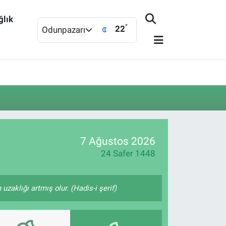
ğlık
°
22
Odunpazarı
7 Ağustos 2026
24 Safer 1448
zaklığı artmış olur. (Hadis-i şerif)