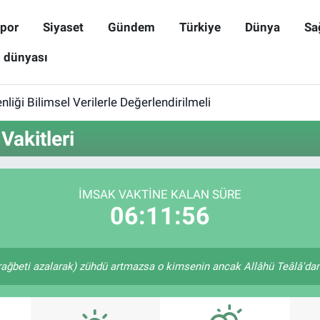
por
Siyaset
Gündem
Türkiye
Dünya
Sa
ş dünyası
iği Bilimsel Verilerle Değerlendirilmeli
akitleri
İMSAK VAKTINE KALAN SÜRE
06:11:56
rağbeti azalarak) zühdü artmazsa o kimsenin ancak Allâhü Teâlâ'dan u