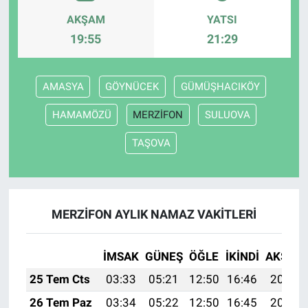
AKŞAM
YATSI
19:55
21:29
AMASYA
GÖYNÜCEK
GÜMÜŞHACIKÖY
HAMAMÖZÜ
MERZİFON
SULUOVA
TAŞOVA
MERZİFON AYLIK NAMAZ VAKITLERI
İMSAK
GÜNEŞ
ÖĞLE
İKINDI
AKŞAM
25 Tem Cts
03:33
05:21
12:50
16:46
20:09
26 Tem Paz
03:34
05:22
12:50
16:45
20:08