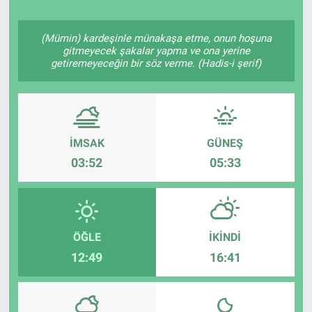
Politika
(Mümin) kardeşinle münakaşa etme, onun hoşuna
gitmeyecek şakalar yapma ve ona yerine
Bilecik
getiremeyeceğin bir söz verme. (Hadis-i şerif)
Kütahya
Gezi
İMSAK
GÜNEŞ
03:52
05:33
Genel
Çevre
ÖĞLE
İKINDI
Yerel
12:49
16:41
Magazin
Bilim ve Teknoloji