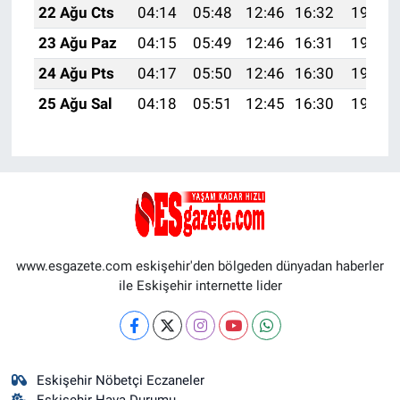
22 Ağu Cts
04:14
05:48
12:46
16:32
19:35
23 Ağu Paz
04:15
05:49
12:46
16:31
19:33
24 Ağu Pts
04:17
05:50
12:46
16:30
19:32
25 Ağu Sal
04:18
05:51
12:45
16:30
19:30
www.esgazete.com eskişehir'den bölgeden dünyadan haberler
ile Eskişehir internette lider
Eskişehir Nöbetçi Eczaneler
Eskişehir Hava Durumu