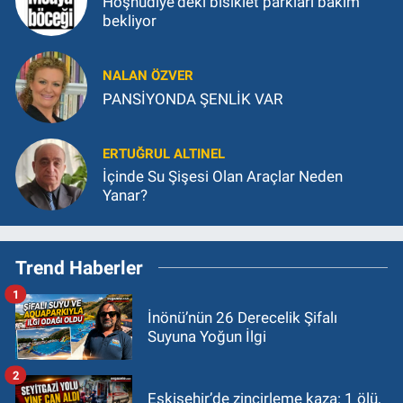
Hoşnudiye'deki bisiklet parkları bakım
bekliyor
NALAN ÖZVER
PANSİYONDA ŞENLİK VAR
ERTUĞRUL ALTINEL
İçinde Su Şişesi Olan Araçlar Neden
Yanar?
Trend Haberler
1
İnönü’nün 26 Derecelik Şifalı
Suyuna Yoğun İlgi
2
Eskişehir’de zincirleme kaza: 1 ölü,