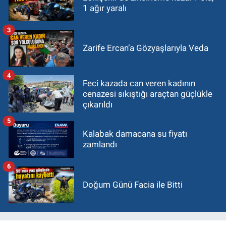
1 ağır yaralı
3
Zarife Ercan’a Gözyaşlarıyla Veda
4
Feci kazada can veren kadının
cenazesi sıkıştığı araçtan güçlükle
çıkarıldı
5
Kalabak damacana su fiyatı
zamlandı
6
Doğum Günü Facia ile Bitti