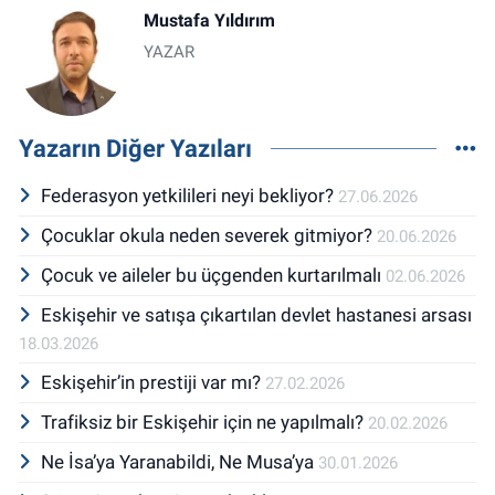
Mustafa Yıldırım
YAZAR
Yazarın Diğer Yazıları
Federasyon yetkilileri neyi bekliyor?
27.06.2026
Çocuklar okula neden severek gitmiyor?
20.06.2026
Çocuk ve aileler bu üçgenden kurtarılmalı
02.06.2026
Eskişehir ve satışa çıkartılan devlet hastanesi arsası
18.03.2026
Eskişehir’in prestiji var mı?
27.02.2026
Trafiksiz bir Eskişehir için ne yapılmalı?
20.02.2026
Ne İsa’ya Yaranabildi, Ne Musa’ya
30.01.2026