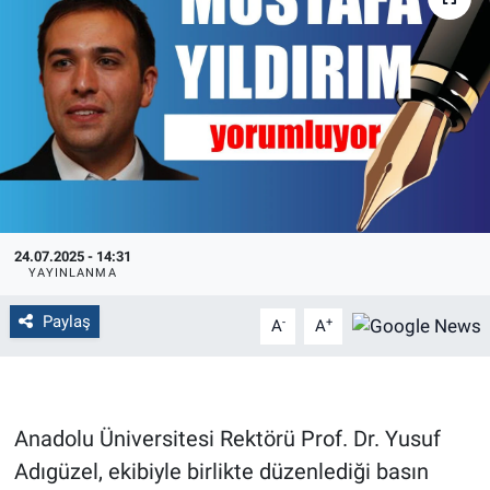
Politika
Bilecik
Kütahya
Gezi
24.07.2025 - 14:31
Genel
YAYINLANMA
Çevre
Paylaş
-
+
A
A
Yerel
Magazin
Anadolu Üniversitesi Rektörü Prof. Dr. Yusuf
Adıgüzel, ekibiyle birlikte düzenlediği basın
Bilim ve Teknoloji