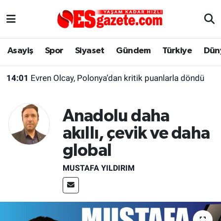
Asayiş
Yaşam
Eskişehir Nöbetçi Eczaneler
Asayiş
Spor
Siyaset
Gündem
Türkiye
Dün
Spor
Afyonkarahisar
Eskişehir Hava Durumu
14:01
Evren Olcay, Polonya’dan kritik puanlarla döndü
Siyaset
Eğitim
Eskişehir Trafik Yoğunluk Haritası
Anadolu daha
Gündem
Eskişehirspor Arşivi
Süper Lig Puan Durumu ve Fikstür
akıllı, çevik ve daha
Türkiye
Eskişehir Arşivi
Tüm Manşetler
global
Dünya
Röportaj
Son Dakika Haberleri
MUSTAFA YILDIRIM
Sağlık
Ekonomi
Haber Arşivi
Alış-Veriş/İş dünyası
Kültür Sanat