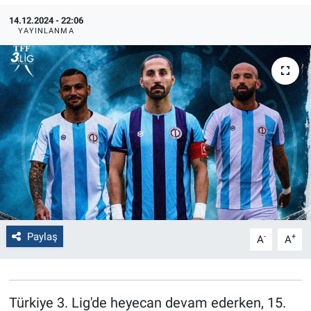
14.12.2024 - 22:06
Politika
YAYINLANMA
Bilecik
Kütahya
Gezi
Genel
Çevre
Paylaş
Yerel
-
+
A
A
Magazin
Türkiye 3. Lig'de heyecan devam ederken, 15.
Bilim ve Teknoloji