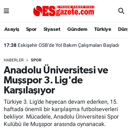
Asayiş
Yaşam
Eskişehir Nöbetçi Eczaneler
Asayiş
Spor
Siyaset
Gündem
Türkiye
Dün
Spor
Afyonkarahisar
Eskişehir Hava Durumu
17:38
Eskişehir OSB’de Yol Bakım Çalışmaları Başladı
Siyaset
Eğitim
Eskişehir Trafik Yoğunluk Haritası
HABERLER
SPOR
Gündem
Eskişehirspor Arşivi
Süper Lig Puan Durumu ve Fikstür
Anadolu Üniversitesi ve
Muşspor 3. Lig'de
Türkiye
Eskişehir Arşivi
Tüm Manşetler
Karşılaşıyor
Dünya
Röportaj
Son Dakika Haberleri
Türkiye 3. Lig'de heyecan devam ederken, 15.
haftada önemli bir karşılaşma futbolseverleri
Sağlık
Ekonomi
Haber Arşivi
bekliyor. Mücadele, Anadolu Üniversitesi Spor
Kulübü ile Muşspor arasında oynanacak.
Alış-Veriş/İş dünyası
Kültür Sanat