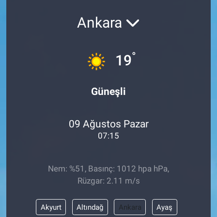
Politika
Ankara
Bilecik
°
19
Kütahya
Güneşli
Gezi
Genel
09 Ağustos Pazar
07:15
Çevre
Yerel
Nem: %51, Basınç: 1012 hpa hPa,
Rüzgar: 2.11 m/s
Magazin
Akyurt
Altındağ
Ankara
Ayaş
Bilim ve Teknoloji