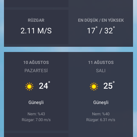
RÜZGAR
EN DÜŞÜK / EN YÜKSEK
°
°
2.11 M/S
17
/ 32
10 AĞUSTOS
11 AĞUSTOS
PAZARTESI
SALI
°
°
24
25
Güneşli
Güneşli
Nem: %43
Nem: %40
Rüzgar: 7.00 m/s
Rüzgar: 6.31 m/s