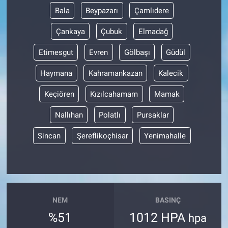
Bala
Beypazarı
Çamlıdere
Çankaya
Çubuk
Elmadağ
Etimesgut
Evren
Gölbaşı
Güdül
Haymana
Kahramankazan
Kalecik
Keçiören
Kızılcahamam
Mamak
Nallıhan
Polatlı
Pursaklar
Sincan
Şereflikoçhisar
Yenimahalle
NEM
BASINÇ
%51
1012 HPA
hpa