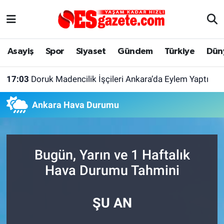
Asayiş
Yaşam
Eskişehir Nöbetçi Eczaneler
Asayiş
Spor
Siyaset
Gündem
Türkiye
Dün
Spor
Afyonkarahisar
Eskişehir Hava Durumu
17:03
Doruk Madencilik İşçileri Ankara’da Eylem Yaptı
Siyaset
Eğitim
Eskişehir Trafik Yoğunluk Haritası
Ankara Hava Durumu
Gündem
Eskişehirspor Arşivi
Süper Lig Puan Durumu ve Fikstür
Türkiye
Eskişehir Arşivi
Tüm Manşetler
Bugün, Yarın ve 1 Haftalık
Dünya
Röportaj
Son Dakika Haberleri
Hava Durumu Tahmini
Sağlık
Ekonomi
Haber Arşivi
ŞU AN
Alış-Veriş/İş dünyası
Kültür Sanat