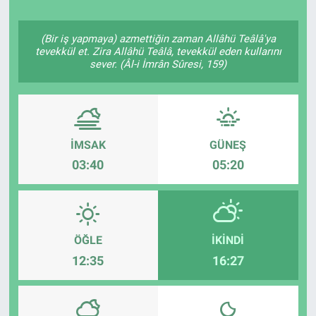
Politika
(Bir iş yapmaya) azmettiğin zaman Allâhü Teâlâ'ya
tevekkül et. Zira Allâhü Teâlâ, tevekkül eden kullarını
Bilecik
sever. (Âl-i İmrân Sûresi, 159)
Kütahya
Gezi
İMSAK
GÜNEŞ
03:40
05:20
Genel
Çevre
ÖĞLE
İKINDI
Yerel
12:35
16:27
Magazin
Bilim ve Teknoloji