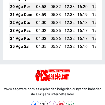
20 Ağu Per
03:58
05:32
12:33
16:20
19:24
21 Ağu Cum
03:59
05:33
12:33
16:19
19:22
22 Ağu Cts
04:00
05:34
12:32
16:18
19:21
23 Ağu Paz
04:02
05:35
12:32
16:17
19:19
24 Ağu Pts
04:03
05:36
12:32
16:17
19:18
25 Ağu Sal
04:05
05:37
12:32
16:16
19:16
www.esgazete.com eskişehir'den bölgeden dünyadan haberler
ile Eskişehir internette lider