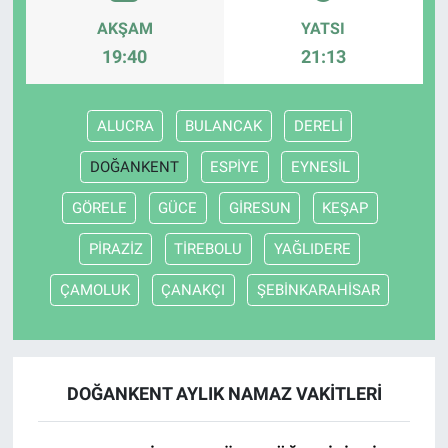
AKŞAM
YATSI
19:40
21:13
ALUCRA
BULANCAK
DERELİ
DOĞANKENT
ESPİYE
EYNESİL
GÖRELE
GÜCE
GİRESUN
KEŞAP
PİRAZİZ
TİREBOLU
YAĞLIDERE
ÇAMOLUK
ÇANAKÇI
ŞEBİNKARAHİSAR
DOĞANKENT AYLIK NAMAZ VAKITLERI