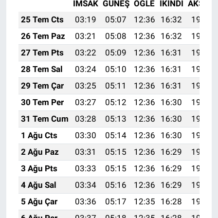
İMSAK
GÜNEŞ
ÖĞLE
İKINDI
AKŞAM
25 Tem Cts
03:19
05:07
12:36
16:32
19:55
26 Tem Paz
03:21
05:08
12:36
16:32
19:54
27 Tem Pts
03:22
05:09
12:36
16:31
19:53
28 Tem Sal
03:24
05:10
12:36
16:31
19:52
29 Tem Çar
03:25
05:11
12:36
16:31
19:51
30 Tem Per
03:27
05:12
12:36
16:30
19:50
31 Tem Cum
03:28
05:13
12:36
16:30
19:49
1 Ağu Cts
03:30
05:14
12:36
16:30
19:48
2 Ağu Paz
03:31
05:15
12:36
16:29
19:47
3 Ağu Pts
03:33
05:15
12:36
16:29
19:46
4 Ağu Sal
03:34
05:16
12:36
16:29
19:45
5 Ağu Çar
03:36
05:17
12:35
16:28
19:44
6 Ağu Per
03:37
05:18
12:35
16:28
19:42