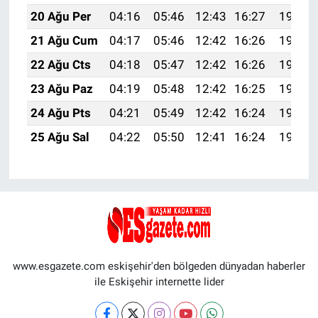
20 Ağu Per
04:16
05:46
12:43
16:27
19:30
21 Ağu Cum
04:17
05:46
12:42
16:26
19:28
22 Ağu Cts
04:18
05:47
12:42
16:26
19:27
23 Ağu Paz
04:19
05:48
12:42
16:25
19:25
24 Ağu Pts
04:21
05:49
12:42
16:24
19:24
25 Ağu Sal
04:22
05:50
12:41
16:24
19:23
www.esgazete.com eskişehir'den bölgeden dünyadan haberler
ile Eskişehir internette lider