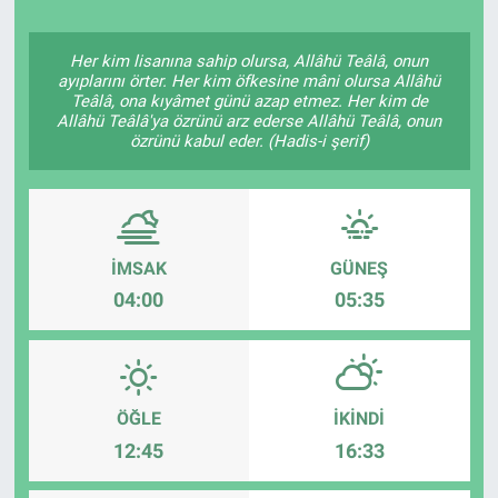
Politika
Her kim lisanına sahip olursa, Allâhü Teâlâ, onun
ayıplarını örter. Her kim öfkesine mâni olursa Allâhü
Bilecik
Teâlâ, ona kıyâmet günü azap etmez. Her kim de
Allâhü Teâlâ'ya özrünü arz ederse Allâhü Teâlâ, onun
özrünü kabul eder. (Hadis-i şerif)
Kütahya
Gezi
Genel
İMSAK
GÜNEŞ
04:00
05:35
Çevre
Yerel
ÖĞLE
İKINDI
Magazin
12:45
16:33
Bilim ve Teknoloji