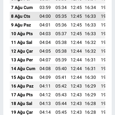
7 Ağu Cum
03:59
05:34
12:45
16:34
19:46
8 Ağu Cts
04:00
05:35
12:45
16:33
19:45
9 Ağu Paz
04:01
05:36
12:45
16:33
19:44
10 Ağu Pts
04:03
05:37
12:45
16:33
19:42
11 Ağu Sal
04:04
05:38
12:44
16:32
19:41
12 Ağu Çar
04:05
05:38
12:44
16:32
19:40
13 Ağu Per
04:07
05:39
12:44
16:31
19:39
14 Ağu Cum
04:08
05:40
12:44
16:31
19:38
15 Ağu Cts
04:09
05:41
12:44
16:30
19:36
16 Ağu Paz
04:11
05:42
12:43
16:29
19:35
17 Ağu Pts
04:12
05:43
12:43
16:29
19:34
18 Ağu Sal
04:13
05:44
12:43
16:28
19:32
19 Ağu Çar
04:14
05:45
12:43
16:28
19:31