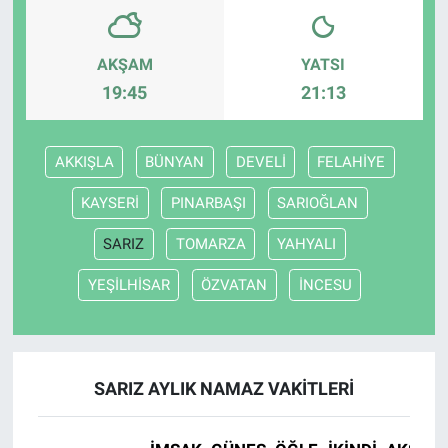
AKŞAM
YATSI
19:45
21:13
AKKIŞLA
BÜNYAN
DEVELİ
FELAHİYE
KAYSERİ
PINARBAŞI
SARIOĞLAN
SARIZ
TOMARZA
YAHYALI
YEŞİLHİSAR
ÖZVATAN
İNCESU
SARIZ AYLIK NAMAZ VAKITLERI