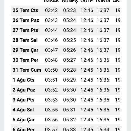
İMSAK
GÜNEŞ
ÖĞLE
İKINDI
AKŞAM
25 Tem Cts
03:42
05:23
12:46
16:37
19:58
26 Tem Paz
03:43
05:24
12:46
16:37
19:58
27 Tem Pts
03:44
05:24
12:46
16:37
19:57
28 Tem Sal
03:46
05:25
12:46
16:37
19:56
29 Tem Çar
03:47
05:26
12:46
16:37
19:55
30 Tem Per
03:48
05:27
12:46
16:36
19:54
31 Tem Cum
03:50
05:28
12:45
16:36
19:53
1 Ağu Cts
03:51
05:29
12:45
16:36
19:52
2 Ağu Paz
03:52
05:30
12:45
16:36
19:51
3 Ağu Pts
03:53
05:30
12:45
16:35
19:50
4 Ağu Sal
03:55
05:31
12:45
16:35
19:49
5 Ağu Çar
03:56
05:32
12:45
16:35
19:48
6 Ağu Per
03:57
05:33
12:45
16:34
19:47