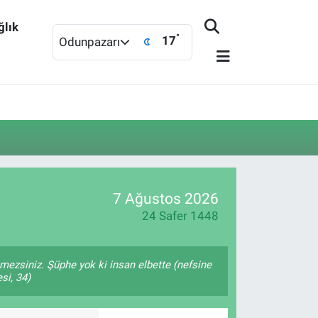
ğlık
°
17
Odunpazarı
7 Ağustos 2026
24 Safer 1448
remezsiniz. Şüphe yok ki insan elbette (nefsine
si, 34)