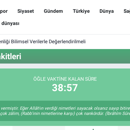
por
Siyaset
Gündem
Türkiye
Dünya
Sa
ş dünyası
iği Bilimsel Verilerle Değerlendirilmeli
itleri
ÖĞLE VAKTINE KALAN SÜRE
38:57
 vermiştir. Eğer Allâh'ın verdiği nimetleri sayacak olsanız sayıp biti
 çok zâlim, (Rabb'inin nimetlerine karşı) çok nankördür. (İbrâhîm Sûre