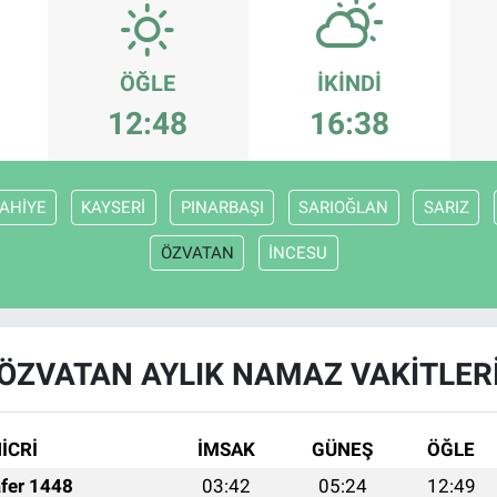
ÖĞLE
İKINDI
12:48
16:38
AHİYE
KAYSERİ
PINARBAŞI
SARIOĞLAN
SARIZ
ÖZVATAN
İNCESU
ÖZVATAN AYLIK NAMAZ VAKITLER
İCRİ
İMSAK
GÜNEŞ
ÖĞLE
fer 1448
03:42
05:24
12:49