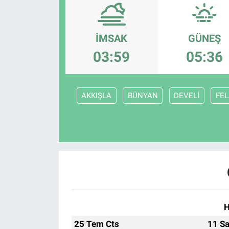
Politika
İMSAK
GÜNEŞ
Bilecik
03:59
05:36
Kütahya
AKKIŞLA
BÜNYAN
DEVELİ
FEL
Gezi
Genel
Çevre
Yerel
Magazin
H
25 Tem Cts
11 Sa
Bilim ve Teknoloji