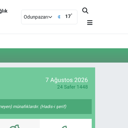
ğlık
°
17
Odunpazarı
7 Ağustos 2026
24 Safer 1448
yen) münafıklardır. (Hadis-i şerif)