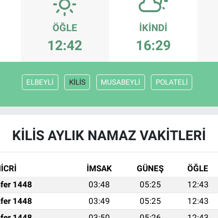
ÖĞLE
İKINDI
12:42
16:29
ELBEYLİ
KİLİS
MUSABEYLİ
POLATELİ
KİLİS AYLIK NAMAZ VAKITLERI
İCRİ
İMSAK
GÜNEŞ
ÖĞLE
fer 1448
03:48
05:25
12:43
fer 1448
03:49
05:25
12:43
fer 1448
03:50
05:26
12:43