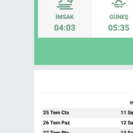
Politika
İMSAK
GÜNEŞ
Bilecik
04:03
05:35
Kütahya
Gezi
Genel
Çevre
Yerel
H
25 Tem Cts
11 Sa
Magazin
26 Tem Paz
12 Sa
Bilim ve Teknoloji
27 Tem Pts
13 Sa