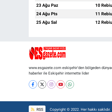
23 Ağu Paz
10 Rebiu
24 Ağu Pts
11 Rebiu
25 Ağu Sal
12 Rebiu
www.esgazete.com eskişehir'den bölgeden dünya
haberler ile Eskişehir internette lider
RSS
Copyright © 2022. Her hakkı saklıdır.