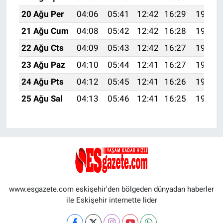
20 Ağu Per
04:06
05:41
12:42
16:29
19:33
21 Ağu Cum
04:08
05:42
12:42
16:28
19:32
22 Ağu Cts
04:09
05:43
12:42
16:27
19:30
23 Ağu Paz
04:10
05:44
12:41
16:27
19:29
24 Ağu Pts
04:12
05:45
12:41
16:26
19:27
25 Ağu Sal
04:13
05:46
12:41
16:25
19:26
www.esgazete.com eskişehir'den bölgeden dünyadan haberler
ile Eskişehir internette lider