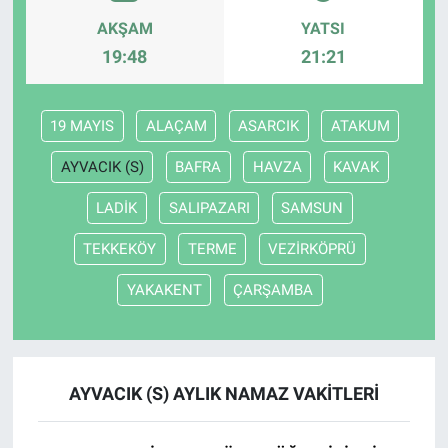
AKŞAM
YATSI
19:48
21:21
19 MAYIS
ALAÇAM
ASARCIK
ATAKUM
AYVACIK (S)
BAFRA
HAVZA
KAVAK
LADİK
SALIPAZARI
SAMSUN
TEKKEKÖY
TERME
VEZİRKÖPRÜ
YAKAKENT
ÇARŞAMBA
AYVACIK (S) AYLIK NAMAZ VAKITLERI