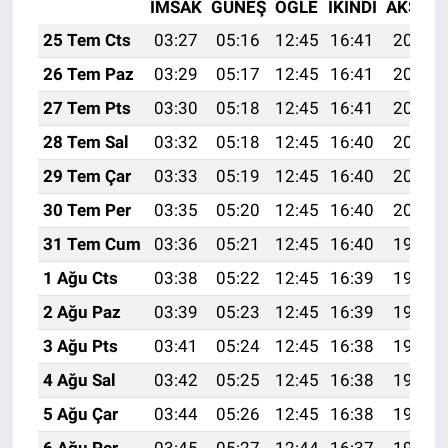
İMSAK
GÜNEŞ
ÖĞLE
İKINDI
AKŞAM
25 Tem Cts
03:27
05:16
12:45
16:41
20:05
26 Tem Paz
03:29
05:17
12:45
16:41
20:04
27 Tem Pts
03:30
05:18
12:45
16:41
20:03
28 Tem Sal
03:32
05:18
12:45
16:40
20:02
29 Tem Çar
03:33
05:19
12:45
16:40
20:01
30 Tem Per
03:35
05:20
12:45
16:40
20:00
31 Tem Cum
03:36
05:21
12:45
16:40
19:59
1 Ağu Cts
03:38
05:22
12:45
16:39
19:58
2 Ağu Paz
03:39
05:23
12:45
16:39
19:57
3 Ağu Pts
03:41
05:24
12:45
16:38
19:55
4 Ağu Sal
03:42
05:25
12:45
16:38
19:54
5 Ağu Çar
03:44
05:26
12:45
16:38
19:53
6 Ağu Per
03:45
05:27
12:44
16:37
19:52