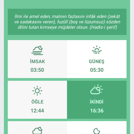
Politika
İlmi ile amel eden, malının fazlasını infâk eden (zekât
ve sadakasını veren), fuzûlî (boş ve lüzumsuz) sözden
Bilecik
dilini tutan kimseye müjdeler olsun. (Hadis-i şerif)
Kütahya
Gezi
İMSAK
GÜNEŞ
03:50
05:30
Genel
Çevre
ÖĞLE
İKINDI
Yerel
12:44
16:36
Magazin
Bilim ve Teknoloji