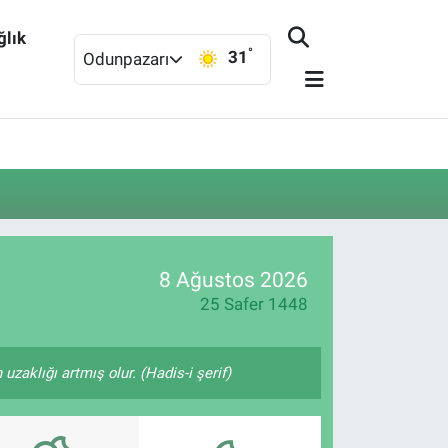
ğlık
°
31
Odunpazarı
8 Ağustos 2026
25 Safer 1448
zaklığı artmış olur. (Hadis-i şerif)