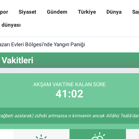
por
Siyaset
Gündem
Türkiye
Dünya
Sa
ş dünyası
zarı Evleri Bölgesi’nde Yangın Paniği
akitleri
AKŞAM VAKTINE KALAN SÜRE
41:02
rağbeti azalarak) zühdü artmazsa o kimsenin ancak Allâhü Teâlâ'dan u