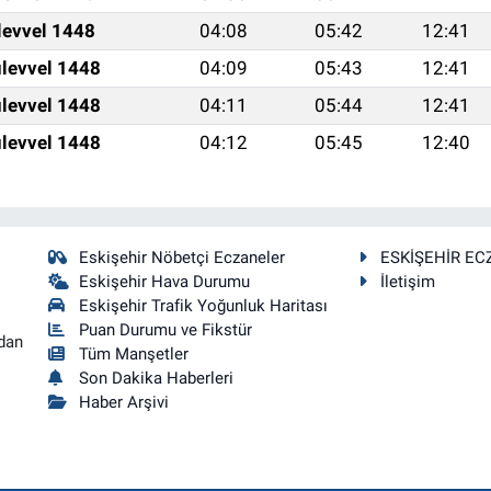
levvel 1448
04:08
05:42
12:41
levvel 1448
04:09
05:43
12:41
levvel 1448
04:11
05:44
12:41
levvel 1448
04:12
05:45
12:40
Eskişehir Nöbetçi Eczaneler
ESKİŞEHİR EC
Eskişehir Hava Durumu
İletişim
Eskişehir Trafik Yoğunluk Haritası
Puan Durumu ve Fikstür
dan
Tüm Manşetler
Son Dakika Haberleri
Haber Arşivi