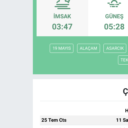
Politika
İMSAK
GÜNEŞ
Bilecik
03:47
05:28
Kütahya
19 MAYIS
ALAÇAM
ASARCIK
Gezi
TE
Genel
Çevre
Ç
Yerel
H
Magazin
25 Tem Cts
11 Sa
Bilim ve Teknoloji