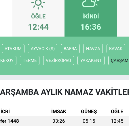
ÖĞLE
İKINDI
12:44
16:36
ATAKUM
AYVACIK (S)
BAFRA
HAVZA
KAVAK
KKEKÖY
TERME
VEZİRKÖPRÜ
YAKAKENT
ÇARŞAM
ARŞAMBA AYLIK NAMAZ VAKITLE
İCRİ
İMSAK
GÜNEŞ
ÖĞLE
fer 1448
03:26
05:15
12:45