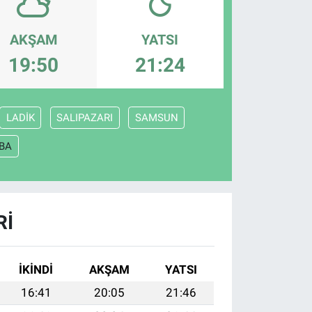
AKŞAM
YATSI
19:50
21:24
LADİK
SALIPAZARI
SAMSUN
BA
RI
İKINDI
AKŞAM
YATSI
16:41
20:05
21:46