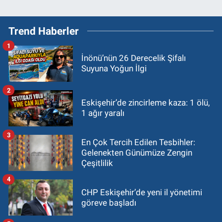
Trend Haberler
1
İnönü’nün 26 Derecelik Şifalı
Suyuna Yoğun İlgi
2
Eskişehir’de zincirleme kaza: 1 ölü,
1 ağır yaralı
3
En Çok Tercih Edilen Tesbihler:
Gelenekten Günümüze Zengin
Çeşitlilik
4
CHP Eskişehir’de yeni il yönetimi
göreve başladı