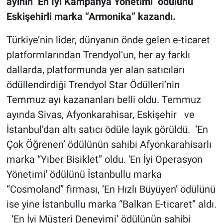
ayının
‘En İyi Kampanya Yönetimi’ ödülünü
Eskişehirli marka “Armonika” kazandı.
Türkiye’nin lider, dünyanın önde gelen e-ticaret
platformlarından Trendyol’un, her ay farklı
dallarda, platformunda yer alan satıcıları
ödüllendirdiği Trendyol Star Ödülleri’nin
Temmuz ayı kazananları belli oldu. Temmuz
ayında Sivas, Afyonkarahisar, Eskişehir ve
İstanbul’dan altı satıcı ödüle layık görüldü. ‘En
Çok Öğrenen’ ödülünün sahibi
Afyonkarahisarlı
marka “Yiber Bisiklet” oldu. 'En İyi Operasyon
Yönetimi' ödülünü İstanbullu marka
“Cosmoland” firması, ‘En Hızlı Büyüyen’ ödülünü
ise yine İstanbullu marka “Balkan E-ticaret” aldı.
‘En İyi Müşteri Deneyimi’ ödülünün sahibi