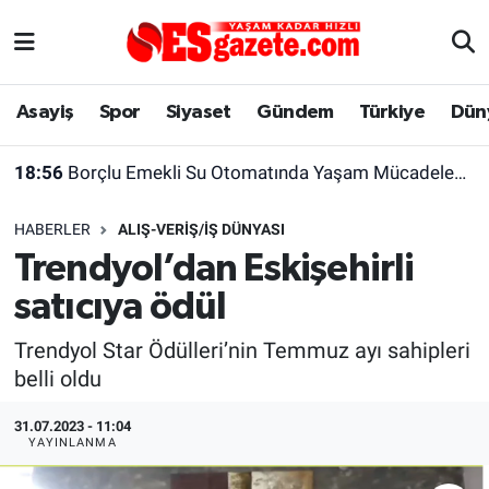
Asayiş
Yaşam
Eskişehir Nöbetçi Eczaneler
Asayiş
Spor
Siyaset
Gündem
Türkiye
Dün
Spor
Afyonkarahisar
Eskişehir Hava Durumu
18:56
Borçlu Emekli Su Otomatında Yaşam Mücadelesi Veriyor
Siyaset
Eğitim
Eskişehir Trafik Yoğunluk Haritası
HABERLER
ALIŞ-VERIŞ/İŞ DÜNYASI
Gündem
Eskişehirspor Arşivi
Süper Lig Puan Durumu ve Fikstür
Trendyol’dan Eskişehirli
satıcıya ödül
Türkiye
Eskişehir Arşivi
Tüm Manşetler
Trendyol Star Ödülleri’nin Temmuz ayı sahipleri
Dünya
Röportaj
Son Dakika Haberleri
belli oldu
Sağlık
Ekonomi
Haber Arşivi
31.07.2023 - 11:04
YAYINLANMA
Alış-Veriş/İş dünyası
Kültür Sanat