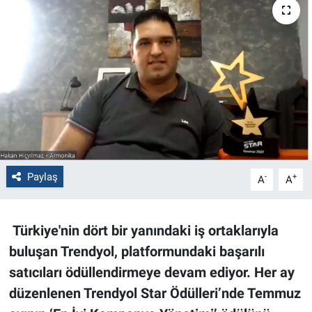
Politika
Bilecik
Kütahya
Gezi
Genel
Paylaş
-
+
A
A
Çevre
Türkiye'nin dört bir yanındaki iş ortaklarıyla
Yerel
buluşan Trendyo
l
, platformundaki başarılı
satıcıları ödüllendirmeye devam ediyor. Her ay
Magazin
düzenlenen Trendyol Star Ödülleri’nde Temmuz
Bilim ve Teknoloji