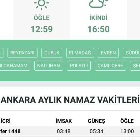
ÖĞLE
İKINDI
12:59
16:50
A
BEYPAZARI
CUBUK
ELMADAĞ
EVREN
GÜDÜ
ZILCAHAMAM
NALLIHAN
POLATLI
ÇAMLIDERE
ŞE
ANKARA AYLIK NAMAZ VAKITLERI
İCRİ
İMSAK
GÜNEŞ
ÖĞLE
fer 1448
03:48
05:34
13:00