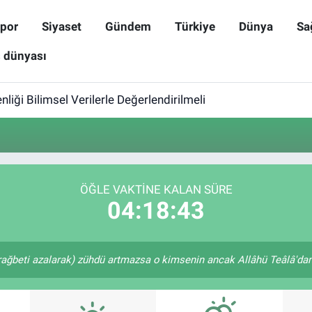
por
Siyaset
Gündem
Türkiye
Dünya
Sa
ş dünyası
iği Bilimsel Verilerle Değerlendirilmeli
ÖĞLE VAKTINE KALAN SÜRE
04:18:43
rağbeti azalarak) zühdü artmazsa o kimsenin ancak Allâhü Teâlâ'dan u