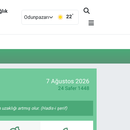
ğlık
°
22
Odunpazarı
7 Ağustos 2026
24 Safer 1448
zaklığı artmış olur. (Hadis-i şerif)