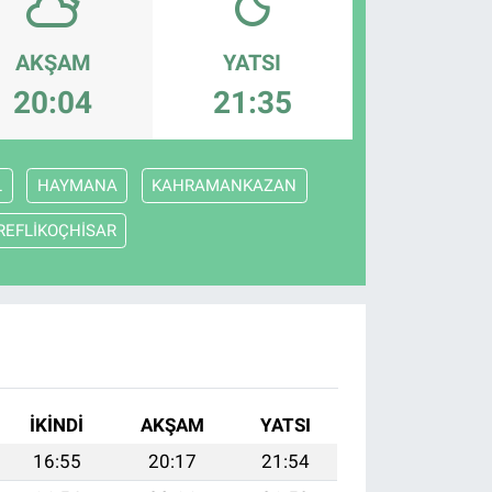
AKŞAM
YATSI
20:04
21:35
L
HAYMANA
KAHRAMANKAZAN
REFLİKOÇHİSAR
İKINDI
AKŞAM
YATSI
16:55
20:17
21:54