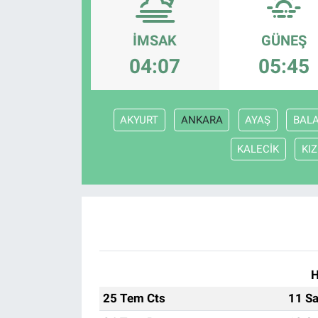
Politika
İMSAK
GÜNEŞ
Bilecik
04:07
05:45
Kütahya
AKYURT
ANKARA
AYAŞ
BAL
Gezi
KALECİK
KI
Genel
Çevre
Yerel
H
Magazin
25 Tem Cts
11 Sa
Bilim ve Teknoloji