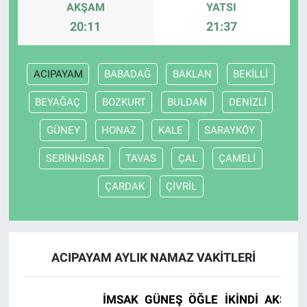
AKŞAM
YATSI
20:11
21:37
ACIPAYAM
BABADAĞ
BAKLAN
BEKİLLİ
BEYAĞAÇ
BOZKURT
BULDAN
DENİZLİ
GÜNEY
HONAZ
KALE
SARAYKÖY
SERİNHİSAR
TAVAS
ÇAL
ÇAMELİ
ÇARDAK
ÇİVRİL
ACIPAYAM AYLIK NAMAZ VAKITLERI
İMSAK
GÜNEŞ
ÖĞLE
İKINDI
AKŞAM