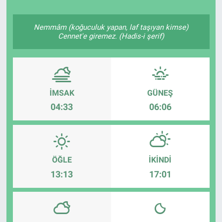
Politika
Nemmâm (koğuculuk yapan, laf taşıyan kimse)
Cennet'e giremez. (Hadis-i şerif)
Bilecik
Kütahya
İMSAK
GÜNEŞ
Gezi
04:33
06:06
Genel
Çevre
ÖĞLE
İKINDI
Yerel
13:13
17:01
Magazin
Bilim ve Teknoloji