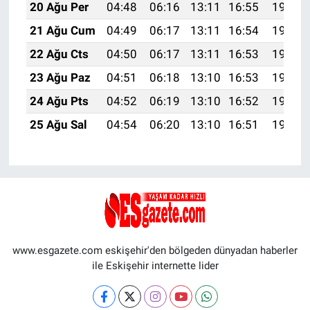
20 Ağu Per
04:48
06:16
13:11
16:55
19:57
21 Ağu Cum
04:49
06:17
13:11
16:54
19:55
22 Ağu Cts
04:50
06:17
13:11
16:53
19:54
23 Ağu Paz
04:51
06:18
13:10
16:53
19:53
24 Ağu Pts
04:52
06:19
13:10
16:52
19:51
25 Ağu Sal
04:54
06:20
13:10
16:51
19:50
www.esgazete.com eskişehir'den bölgeden dünyadan haberler
ile Eskişehir internette lider