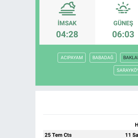
Politika
İMSAK
GÜNEŞ
Bilecik
04:28
06:03
Kütahya
ACIPAYAM
BABADAĞ
BAKLA
Gezi
SARAYKÖ
Genel
Çevre
Yerel
Magazin
H
25 Tem Cts
11 Sa
Bilim ve Teknoloji