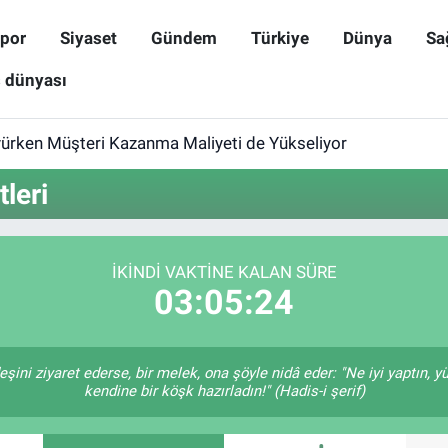
por
Siyaset
Gündem
Türkiye
Dünya
Sa
ş dünyası
yürken Müşteri Kazanma Maliyeti de Yükseliyor
leri
İKINDI VAKTINE KALAN SÜRE
03:05:24
eşini ziyaret ederse, bir melek, ona şöyle nidâ eder: "Ne iyi yaptın, y
kendine bir köşk hazırladın!" (Hadis-i şerif)