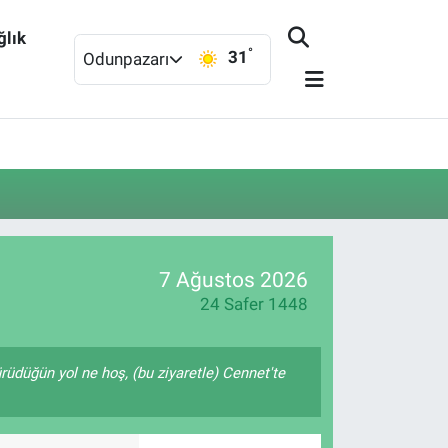
ğlık
°
31
Odunpazarı
7 Ağustos 2026
24 Safer 1448
ürüdüğün yol ne hoş, (bu ziyaretle) Cennet'te