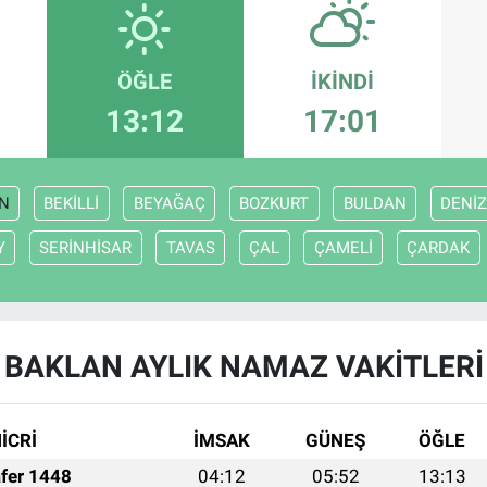
ÖĞLE
İKINDI
13:12
17:01
N
BEKİLLİ
BEYAĞAÇ
BOZKURT
BULDAN
DENİZ
Y
SERİNHİSAR
TAVAS
ÇAL
ÇAMELİ
ÇARDAK
BAKLAN AYLIK NAMAZ VAKITLERI
İCRİ
İMSAK
GÜNEŞ
ÖĞLE
fer 1448
04:12
05:52
13:13