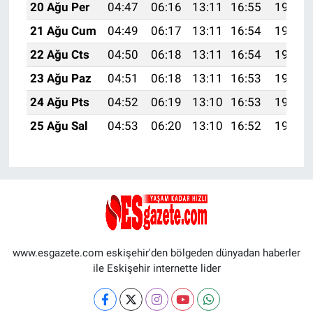
20 Ağu Per
04:47
06:16
13:11
16:55
19:57
21 Ağu Cum
04:49
06:17
13:11
16:54
19:56
22 Ağu Cts
04:50
06:18
13:11
16:54
19:54
23 Ağu Paz
04:51
06:18
13:11
16:53
19:53
24 Ağu Pts
04:52
06:19
13:10
16:53
19:52
25 Ağu Sal
04:53
06:20
13:10
16:52
19:50
www.esgazete.com eskişehir'den bölgeden dünyadan haberler
ile Eskişehir internette lider