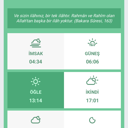
Politika
Ve sizin ilâhınız, bir tek ilâhtır. Rahmân ve Rahîm olan
Allah'tan başka bir ilâh yoktur. (Bakara Sûresi, 163)
Bilecik
Kütahya
İMSAK
GÜNEŞ
Gezi
04:34
06:06
Genel
Çevre
ÖĞLE
İKINDI
Yerel
13:14
17:01
Magazin
Bilim ve Teknoloji