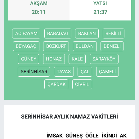
AKŞAM
YATSI
20:11
21:37
ACIPAYAM
BABADAĞ
BAKLAN
BEKİLLİ
BEYAĞAÇ
BOZKURT
BULDAN
DENİZLİ
GÜNEY
HONAZ
KALE
SARAYKÖY
SERİNHİSAR
TAVAS
ÇAL
ÇAMELİ
ÇARDAK
ÇİVRİL
SERİNHİSAR AYLIK NAMAZ VAKITLERI
İMSAK
GÜNEŞ
ÖĞLE
İKINDI
AKŞAM