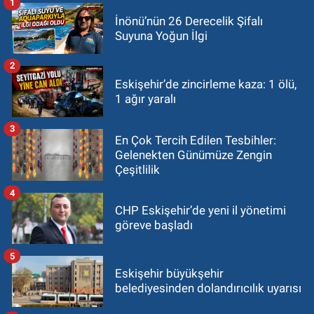
1
İnönü’nün 26 Derecelik Şifalı
Suyuna Yoğun İlgi
2
Eskişehir’de zincirleme kaza: 1 ölü,
1 ağır yaralı
3
En Çok Tercih Edilen Tesbihler:
Gelenekten Günümüze Zengin
Çeşitlilik
4
CHP Eskişehir’de yeni il yönetimi
göreve başladı
5
Eskişehir büyükşehir
belediyesinden dolandırıcılık uyarısı