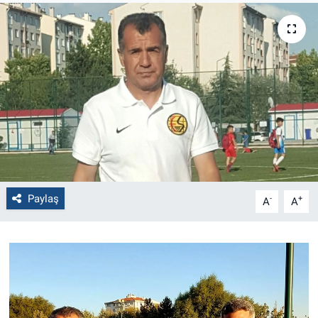
Politika
Bilecik
Kütahya
Gezi
Genel
Paylaş
-
+
A
A
Çevre
Yerel
Magazin
Bilim ve Teknoloji