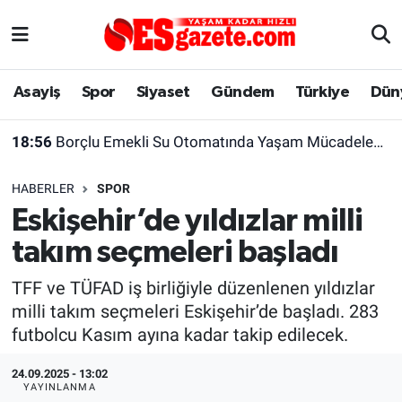
Asayiş
Yaşam
Eskişehir Nöbetçi Eczaneler
Asayiş
Spor
Siyaset
Gündem
Türkiye
Dün
Spor
Afyonkarahisar
Eskişehir Hava Durumu
18:56
Borçlu Emekli Su Otomatında Yaşam Mücadelesi Veriyor
Siyaset
Eğitim
Eskişehir Trafik Yoğunluk Haritası
HABERLER
SPOR
Gündem
Eskişehirspor Arşivi
Süper Lig Puan Durumu ve Fikstür
Eskişehir’de yıldızlar milli
takım seçmeleri başladı
Türkiye
Eskişehir Arşivi
Tüm Manşetler
TFF ve TÜFAD iş birliğiyle düzenlenen yıldızlar
Dünya
Röportaj
Son Dakika Haberleri
milli takım seçmeleri Eskişehir’de başladı. 283
futbolcu Kasım ayına kadar takip edilecek.
Sağlık
Ekonomi
Haber Arşivi
24.09.2025 - 13:02
Alış-Veriş/İş dünyası
Kültür Sanat
YAYINLANMA