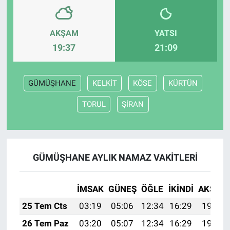
AKŞAM
YATSI
19:37
21:09
GÜMÜŞHANE
KELKİT
KÖSE
KÜRTÜN
TORUL
ŞİRAN
GÜMÜŞHANE AYLIK NAMAZ VAKITLERI
İMSAK
GÜNEŞ
ÖĞLE
İKINDI
AKŞAM
25 Tem Cts
03:19
05:06
12:34
16:29
19:52
26 Tem Paz
03:20
05:07
12:34
16:29
19:51