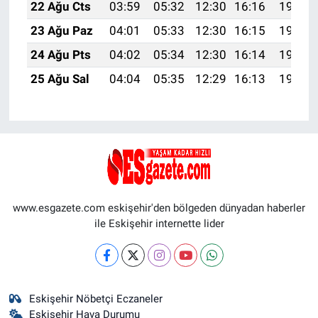
22 Ağu Cts
03:59
05:32
12:30
16:16
19:18
23 Ağu Paz
04:01
05:33
12:30
16:15
19:16
24 Ağu Pts
04:02
05:34
12:30
16:14
19:15
25 Ağu Sal
04:04
05:35
12:29
16:13
19:13
www.esgazete.com eskişehir'den bölgeden dünyadan haberler
ile Eskişehir internette lider
Eskişehir Nöbetçi Eczaneler
Eskişehir Hava Durumu