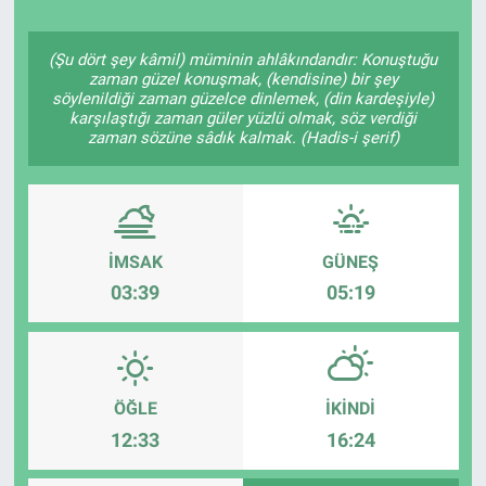
Politika
(Şu dört şey kâmil) müminin ahlâkındandır: Konuştuğu
zaman güzel konuşmak, (kendisine) bir şey
Bilecik
söylenildiği zaman güzelce dinlemek, (din kardeşiyle)
karşılaştığı zaman güler yüzlü olmak, söz verdiği
zaman sözüne sâdık kalmak. (Hadis-i şerif)
Kütahya
Gezi
Genel
İMSAK
GÜNEŞ
03:39
05:19
Çevre
Yerel
ÖĞLE
İKINDI
Magazin
12:33
16:24
Bilim ve Teknoloji