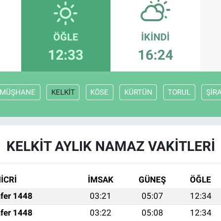
ÖĞLE
İKINDI
12:33
16:24
MÜŞHANE
KELKİT
KÖSE
KÜRTÜN
TORUL
ŞİR
KELKİT AYLIK NAMAZ VAKITLERI
İCRİ
İMSAK
GÜNEŞ
ÖĞLE
fer 1448
03:21
05:07
12:34
fer 1448
03:22
05:08
12:34