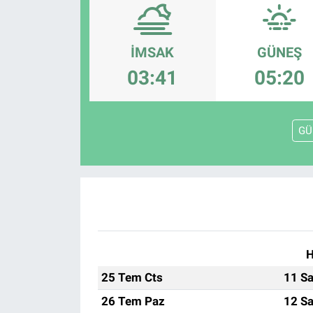
Politika
İMSAK
GÜNEŞ
Bilecik
03:41
05:20
Kütahya
GÜ
Gezi
Genel
Çevre
Yerel
H
Magazin
25 Tem Cts
11 Sa
26 Tem Paz
12 Sa
Bilim ve Teknoloji