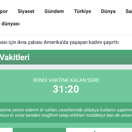
por
Siyaset
Gündem
Türkiye
Dünya
Sa
ş dünyası
sı için ikna çabası Amerika'da yaşayan kadını şaşırttı
akitleri
İKINDI VAKTINE KALAN SÜRE
31:20
zetine yemin ederim ki ruhları cesetlerinde oldukça kullarını saptır
lsun ki onlar benden mağfiret talep ettikleri müddetçe ben de onlar