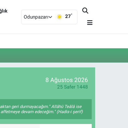
ğlık
°
27
Odunpazarı
8 Ağustos 2026
25 Safer 1448
maktan geri durmayacağım." Allâhü Teâlâ ise
ı affetmeye devam edeceğim." (Hadis-i şerif)