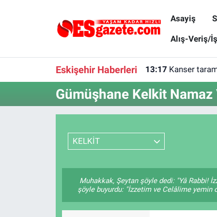
Asayiş
S
Asayiş
Yaşam
Eskişehir Nöbetçi Eczaneler
Alış-Veriş/İ
Spor
Afyonkarahisar
Eskişehir Hava Durumu
Eskişehir Haberleri
13:17
Kanser tarama
Siyaset
Eğitim
Eskişehir Trafik Yoğunluk Haritası
Gümüşhane Kelkit Namaz V
Gündem
Eskişehirspor Arşivi
Süper Lig Puan Durumu ve Fikstür
Türkiye
Eskişehir Arşivi
Tüm Manşetler
KELKİT
Dünya
Röportaj
Son Dakika Haberleri
Muhakkak, Şeytan şöyle dedi: "Yâ Rabbi! İz
Sağlık
Ekonomi
Haber Arşivi
şöyle buyurdu: "İzzetim ve Celâlime yemin o
Alış-Veriş/İş dünyası
Kültür Sanat