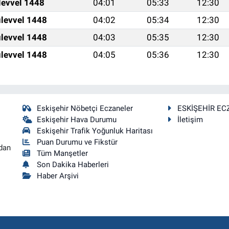
levvel 1448
04:01
05:33
12:30
levvel 1448
04:02
05:34
12:30
levvel 1448
04:03
05:35
12:30
levvel 1448
04:05
05:36
12:30
Eskişehir Nöbetçi Eczaneler
ESKİŞEHİR EC
Eskişehir Hava Durumu
İletişim
Eskişehir Trafik Yoğunluk Haritası
Puan Durumu ve Fikstür
dan
Tüm Manşetler
Son Dakika Haberleri
Haber Arşivi