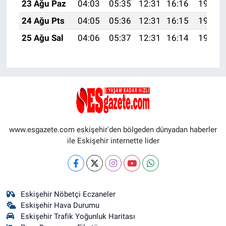
23 Ağu Paz
04:03
05:35
12:31
16:16
19:17
24 Ağu Pts
04:05
05:36
12:31
16:15
19:16
25 Ağu Sal
04:06
05:37
12:31
16:14
19:14
www.esgazete.com eskişehir'den bölgeden dünyadan haberler
ile Eskişehir internette lider
Eskişehir Nöbetçi Eczaneler
Eskişehir Hava Durumu
Eskişehir Trafik Yoğunluk Haritası