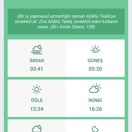
Politika
(Bir iş yapmaya) azmettiğin zaman Allâhü Teâlâ'ya
tevekkül et. Zira Allâhü Teâlâ, tevekkül eden kullarını
Bilecik
sever. (Âl-i İmrân Sûresi, 159)
Kütahya
Gezi
İMSAK
GÜNEŞ
03:41
05:20
Genel
Çevre
ÖĞLE
İKINDI
Yerel
12:34
16:26
Magazin
Bilim ve Teknoloji