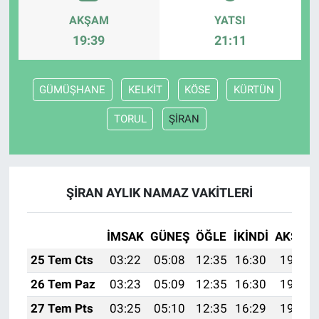
AKŞAM
YATSI
19:39
21:11
GÜMÜŞHANE
KELKİT
KÖSE
KÜRTÜN
TORUL
ŞİRAN
ŞİRAN AYLIK NAMAZ VAKITLERI
İMSAK
GÜNEŞ
ÖĞLE
İKINDI
AKŞAM
25 Tem Cts
03:22
05:08
12:35
16:30
19:52
26 Tem Paz
03:23
05:09
12:35
16:30
19:52
27 Tem Pts
03:25
05:10
12:35
16:29
19:51