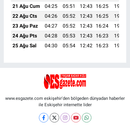
21 Ağu Cum
04:25
05:51
12:43
16:25
19:26
22 Ağu Cts
04:26
05:52
12:43
16:25
19:25
23 Ağu Paz
04:27
05:52
12:43
16:24
19:23
24 Ağu Pts
04:28
05:53
12:43
16:23
19:22
25 Ağu Sal
04:30
05:54
12:42
16:23
19:21
www.esgazete.com eskişehir'den bölgeden dünyadan haberler
ile Eskişehir internette lider