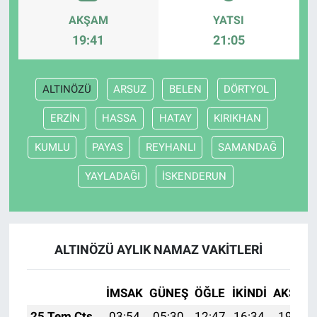
AKŞAM
YATSI
19:41
21:05
ALTINÖZÜ
ARSUZ
BELEN
DÖRTYOL
ERZİN
HASSA
HATAY
KIRIKHAN
KUMLU
PAYAS
REYHANLI
SAMANDAĞ
YAYLADAĞI
İSKENDERUN
ALTINÖZÜ AYLIK NAMAZ VAKITLERI
İMSAK
GÜNEŞ
ÖĞLE
İKINDI
AKŞAM
25 Tem Cts
03:54
05:30
12:47
16:34
19:54