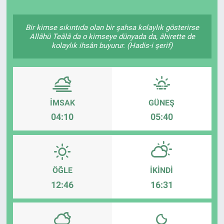
Politika
Bir kimse sıkıntıda olan bir şahsa kolaylık gösterirse
Allâhü Teâlâ da o kimseye dünyada da, âhirette de
Bilecik
kolaylık ihsân buyurur. (Hadis-i şerif)
Kütahya
Gezi
İMSAK
GÜNEŞ
04:10
05:40
Genel
Çevre
ÖĞLE
İKINDI
Yerel
12:46
16:31
Magazin
Bilim ve Teknoloji