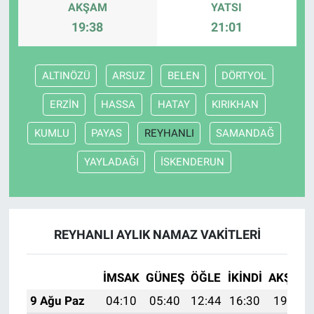
AKŞAM
YATSI
19:38
21:01
ALTINÖZÜ
ARSUZ
BELEN
DÖRTYOL
ERZİN
HASSA
HATAY
KIRIKHAN
KUMLU
PAYAS
REYHANLI
SAMANDAĞ
YAYLADAĞI
İSKENDERUN
REYHANLI AYLIK NAMAZ VAKITLERI
İMSAK
GÜNEŞ
ÖĞLE
İKINDI
AKŞAM
9 Ağu Paz
04:10
05:40
12:44
16:30
19:39