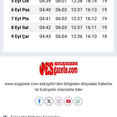
5 Eyl Cts
04:39
06:01
12:38
16:14
19:04
6 Eyl Paz
04:40
06:02
12:37
16:13
19:03
7 Eyl Pts
04:41
06:03
12:37
16:12
19:01
8 Eyl Sal
04:42
06:03
12:37
16:11
19:00
9 Eyl Çar
04:43
06:04
12:36
16:10
18:58
www.esgazete.com eskişehir'den bölgeden dünyadan haberler
ile Eskişehir internette lider