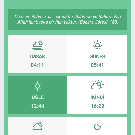
Politika
Ve sizin ilâhınız, bir tek ilâhtır. Rahmân ve Rahîm olan
Allah'tan başka bir ilâh yoktur. (Bakara Sûresi, 163)
Bilecik
Kütahya
İMSAK
GÜNEŞ
Gezi
04:11
05:41
Genel
Çevre
ÖĞLE
İKINDI
Yerel
12:44
16:29
Magazin
Bilim ve Teknoloji