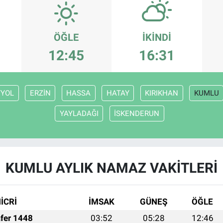
ÖĞLE
İKINDI
12:45
16:31
TYOL
ERZİN
HASSA
HATAY
KIRIKHAN
KUMLU
YAYLADAĞI
İSKENDERUN
KUMLU AYLIK NAMAZ VAKITLERI
İCRİ
İMSAK
GÜNEŞ
ÖĞLE
fer 1448
03:52
05:28
12:46