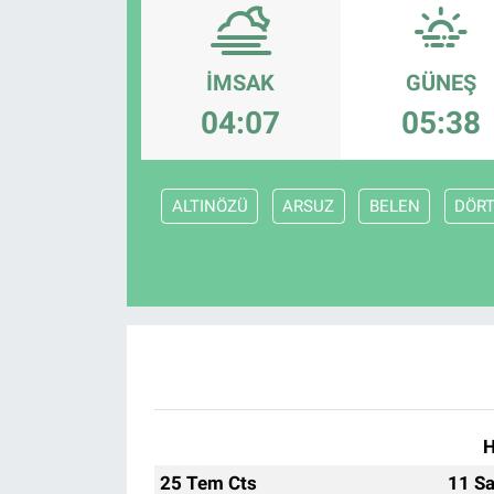
Politika
İMSAK
GÜNEŞ
Bilecik
04:07
05:38
Kütahya
ALTINÖZÜ
ARSUZ
BELEN
DÖR
Gezi
Genel
Çevre
Yerel
Magazin
H
25 Tem Cts
11 Sa
Bilim ve Teknoloji