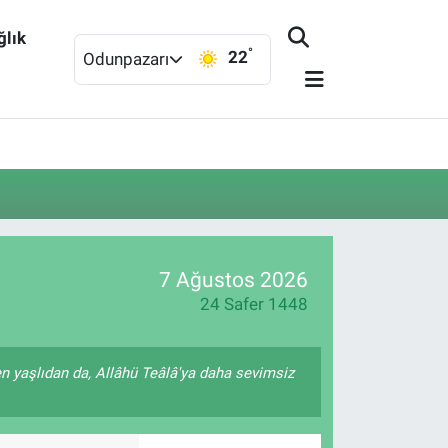
ğlık
°
22
Odunpazarı
7 Ağustos 2026
24 Safer 1448
n yaşlıdan da, Allâhü Teâlâ'ya daha sevimsiz