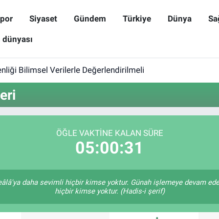
por
Siyaset
Gündem
Türkiye
Dünya
Sa
ş dünyası
iği Bilimsel Verilerle Değerlendirilmeli
eri
ÖĞLE VAKTINE KALAN SÜRE
05:00:31
âlâ'ya daha sevimli hiçbir kimse yoktur. Günah işlemeye devam ede
hiçbir kimse yoktur. (Hadis-i şerif)