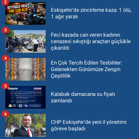
2
Eskişehir’de zincirleme kaza: 1 ölü,
1 ağır yaralı
3
Feci kazada can veren kadının
cenazesi sıkıştığı araçtan güçlükle
çıkarıldı
4
En Çok Tercih Edilen Tesbihler:
Gelenekten Günümüze Zengin
Çeşitlilik
5
Kalabak damacana su fiyatı
zamlandı
6
CHP Eskişehir’de yeni il yönetimi
göreve başladı