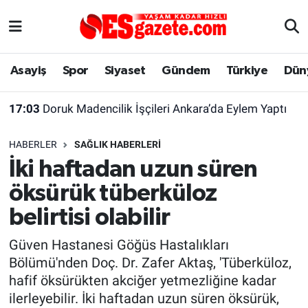
Asayiş
Yaşam
Eskişehir Nöbetçi Eczaneler
Asayiş
Spor
Siyaset
Gündem
Türkiye
Dün
Spor
Afyonkarahisar
Eskişehir Hava Durumu
17:03
Doruk Madencilik İşçileri Ankara’da Eylem Yaptı
Siyaset
Eğitim
Eskişehir Trafik Yoğunluk Haritası
HABERLER
SAĞLIK HABERLERI
Gündem
Eskişehirspor Arşivi
Süper Lig Puan Durumu ve Fikstür
İki haftadan uzun süren
öksürük tüberküloz
Türkiye
Eskişehir Arşivi
Tüm Manşetler
belirtisi olabilir
Dünya
Röportaj
Son Dakika Haberleri
Güven Hastanesi Göğüs Hastalıkları
Bölümü'nden Doç. Dr. Zafer Aktaş, 'Tüberküloz,
Sağlık
Ekonomi
Haber Arşivi
hafif öksürükten akciğer yetmezliğine kadar
ilerleyebilir. İki haftadan uzun süren öksürük,
Alış-Veriş/İş dünyası
Kültür Sanat