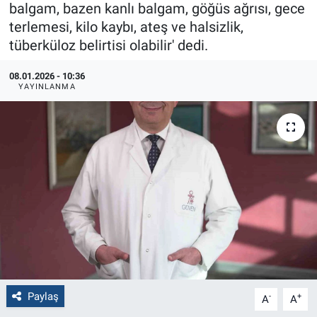
balgam, bazen kanlı balgam, göğüs ağrısı, gece
terlemesi, kilo kaybı, ateş ve halsizlik,
Politika
tüberküloz belirtisi olabilir' dedi.
Bilecik
08.01.2026 - 10:36
YAYINLANMA
Kütahya
Gezi
Genel
Çevre
Yerel
Magazin
Paylaş
-
+
A
A
Bilim ve Teknoloji