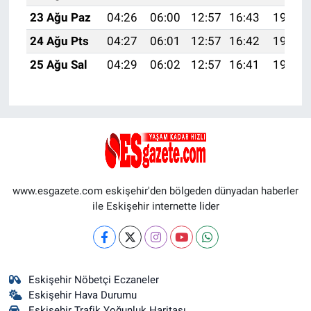
23 Ağu Paz
04:26
06:00
12:57
16:43
19:45
24 Ağu Pts
04:27
06:01
12:57
16:42
19:43
25 Ağu Sal
04:29
06:02
12:57
16:41
19:42
www.esgazete.com eskişehir'den bölgeden dünyadan haberler
ile Eskişehir internette lider
Eskişehir Nöbetçi Eczaneler
Eskişehir Hava Durumu
Eskişehir Trafik Yoğunluk Haritası