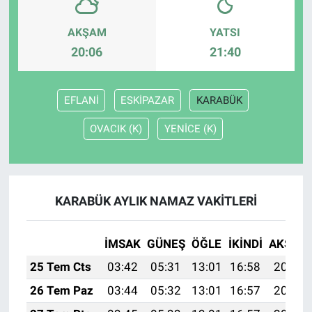
AKŞAM
YATSI
20:06
21:40
EFLANİ
ESKİPAZAR
KARABÜK
OVACIK (K)
YENİCE (K)
KARABÜK AYLIK NAMAZ VAKITLERI
İMSAK
GÜNEŞ
ÖĞLE
İKINDI
AKŞAM
25 Tem Cts
03:42
05:31
13:01
16:58
20:21
26 Tem Paz
03:44
05:32
13:01
16:57
20:20