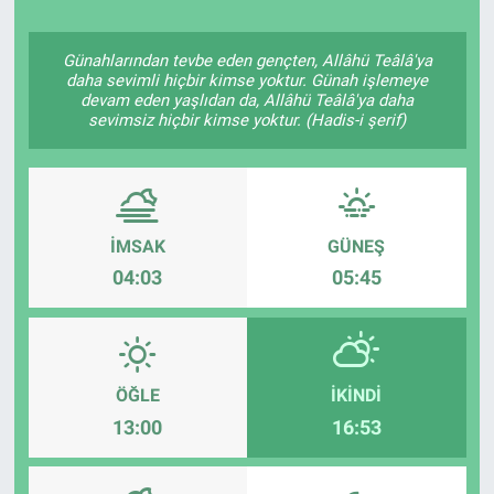
Politika
Günahlarından tevbe eden gençten, Allâhü Teâlâ'ya
daha sevimli hiçbir kimse yoktur. Günah işlemeye
Bilecik
devam eden yaşlıdan da, Allâhü Teâlâ'ya daha
sevimsiz hiçbir kimse yoktur. (Hadis-i şerif)
Kütahya
Gezi
İMSAK
GÜNEŞ
Genel
04:03
05:45
Çevre
Yerel
ÖĞLE
İKINDI
13:00
16:53
Magazin
Bilim ve Teknoloji