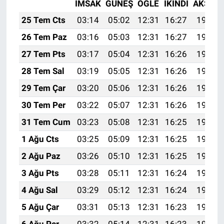
İMSAK
GÜNEŞ
ÖĞLE
İKINDI
AKŞAM
25 Tem Cts
03:14
05:02
12:31
16:27
19:50
26 Tem Paz
03:16
05:03
12:31
16:27
19:49
27 Tem Pts
03:17
05:04
12:31
16:26
19:48
28 Tem Sal
03:19
05:05
12:31
16:26
19:47
29 Tem Çar
03:20
05:06
12:31
16:26
19:46
30 Tem Per
03:22
05:07
12:31
16:26
19:45
31 Tem Cum
03:23
05:08
12:31
16:25
19:44
1 Ağu Cts
03:25
05:09
12:31
16:25
19:43
2 Ağu Paz
03:26
05:10
12:31
16:25
19:42
3 Ağu Pts
03:28
05:11
12:31
16:24
19:41
4 Ağu Sal
03:29
05:12
12:31
16:24
19:40
5 Ağu Çar
03:31
05:13
12:31
16:23
19:39
6 Ağu Per
03:32
05:14
12:31
16:23
19:38