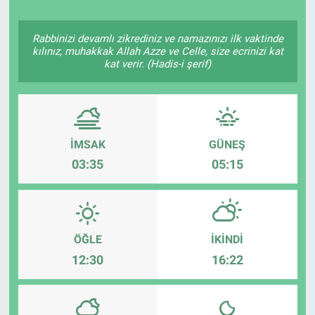
Politika
Rabbinizi devamlı zikrediniz ve namazınızı ilk vaktinde
kılınız, muhakkak Allah Azze ve Celle, size ecrinizi kat
Bilecik
kat verir. (Hadis-i şerif)
Kütahya
Gezi
İMSAK
GÜNEŞ
03:35
05:15
Genel
Çevre
ÖĞLE
İKINDI
Yerel
12:30
16:22
Magazin
Bilim ve Teknoloji