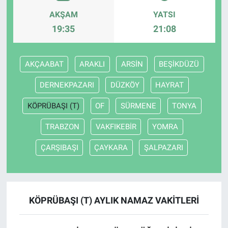
AKŞAM
YATSI
19:35
21:08
AKÇAABAT
ARAKLI
ARSİN
BEŞİKDÜZÜ
DERNEKPAZARI
DÜZKÖY
HAYRAT
KÖPRÜBAŞI (T)
OF
SÜRMENE
TONYA
TRABZON
VAKFIKEBİR
YOMRA
ÇARŞIBAŞI
ÇAYKARA
ŞALPAZARI
KÖPRÜBAŞI (T) AYLIK NAMAZ VAKITLERI