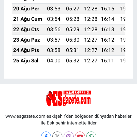
20 Ağu Per
03:53
05:27
12:28
16:15
19:19
21 Ağu Cum
03:54
05:28
12:28
16:14
19:17
22 Ağu Cts
03:56
05:29
12:28
16:13
19:16
23 Ağu Paz
03:57
05:30
12:27
16:12
19:14
24 Ağu Pts
03:58
05:31
12:27
16:12
19:13
25 Ağu Sal
04:00
05:32
12:27
16:11
19:11
www.esgazete.com eskişehir'den bölgeden dünyadan haberler
ile Eskişehir internette lider