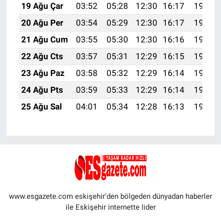
19 Ağu Çar
03:52
05:28
12:30
16:17
19:22
20 Ağu Per
03:54
05:29
12:30
16:17
19:21
21 Ağu Cum
03:55
05:30
12:30
16:16
19:19
22 Ağu Cts
03:57
05:31
12:29
16:15
19:18
23 Ağu Paz
03:58
05:32
12:29
16:14
19:16
24 Ağu Pts
03:59
05:33
12:29
16:14
19:15
25 Ağu Sal
04:01
05:34
12:28
16:13
19:13
www.esgazete.com eskişehir'den bölgeden dünyadan haberler
ile Eskişehir internette lider