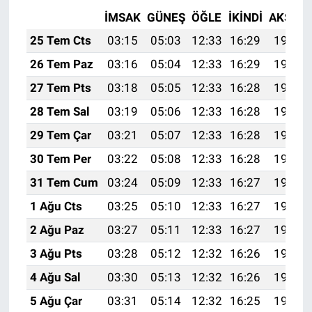
İMSAK
GÜNEŞ
ÖĞLE
İKINDI
AKŞAM
25 Tem Cts
03:15
05:03
12:33
16:29
19:52
26 Tem Paz
03:16
05:04
12:33
16:29
19:51
27 Tem Pts
03:18
05:05
12:33
16:28
19:50
28 Tem Sal
03:19
05:06
12:33
16:28
19:49
29 Tem Çar
03:21
05:07
12:33
16:28
19:48
30 Tem Per
03:22
05:08
12:33
16:28
19:47
31 Tem Cum
03:24
05:09
12:33
16:27
19:46
1 Ağu Cts
03:25
05:10
12:33
16:27
19:45
2 Ağu Paz
03:27
05:11
12:33
16:27
19:44
3 Ağu Pts
03:28
05:12
12:32
16:26
19:43
4 Ağu Sal
03:30
05:13
12:32
16:26
19:42
5 Ağu Çar
03:31
05:14
12:32
16:25
19:41