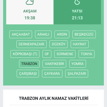
AKŞAM
YATSI
19:38
21:13
AKÇAABAT
ARAKLI
ARSİN
BEŞİKDÜZÜ
DERNEKPAZARI
DÜZKÖY
HAYRAT
KÖPRÜBAŞI (T)
OF
SÜRMENE
TONYA
TRABZON
VAKFIKEBİR
YOMRA
ÇARŞIBAŞI
ÇAYKARA
ŞALPAZARI
TRABZON AYLIK NAMAZ VAKITLERI