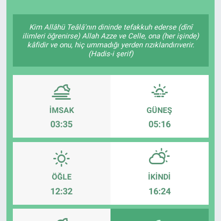
Politika
Kim Allâhü Teâlâ'nın dininde tefakkuh ederse (dînî
ilimleri öğrenirse) Allah Azze ve Celle, ona (her işinde)
Bilecik
kâfidir ve onu, hiç ummadığı yerden rızıklandırıverir.
(Hadis-i şerif)
Kütahya
Gezi
İMSAK
GÜNEŞ
Genel
03:35
05:16
Çevre
Yerel
ÖĞLE
İKINDI
12:32
16:24
Magazin
Bilim ve Teknoloji