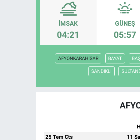
Politika
İMSAK
GÜNEŞ
Bilecik
04:21
05:57
Kütahya
AFYONKARAHİSAR
BAYAT
BA
Gezi
SANDIKLI
SULTAN
Genel
Çevre
AFYO
Yerel
Magazin
H
25 Tem Cts
11 Sa
Bilim ve Teknoloji