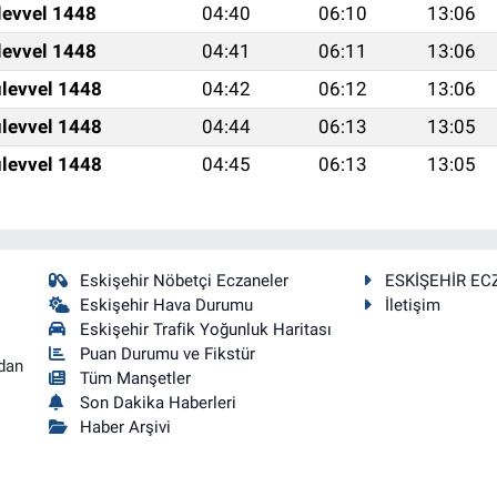
levvel 1448
04:40
06:10
13:06
levvel 1448
04:41
06:11
13:06
levvel 1448
04:42
06:12
13:06
levvel 1448
04:44
06:13
13:05
levvel 1448
04:45
06:13
13:05
Eskişehir Nöbetçi Eczaneler
ESKİŞEHİR EC
Eskişehir Hava Durumu
İletişim
Eskişehir Trafik Yoğunluk Haritası
Puan Durumu ve Fikstür
dan
Tüm Manşetler
Son Dakika Haberleri
Haber Arşivi