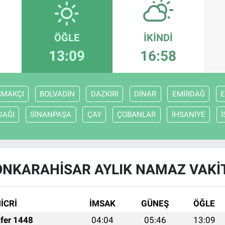
ÖĞLE
İKINDI
13:09
16:58
ŞMAKÇI
BOLVADİN
DAZKIRI
DİNAR
EMİRDAĞ
E
DAĞI
SİNANPAŞA
ÇAY
ÇOBANLAR
İHSANİYE
NKARAHİSAR AYLIK NAMAZ VAKI
İCRİ
İMSAK
GÜNEŞ
ÖĞLE
fer 1448
04:04
05:46
13:09