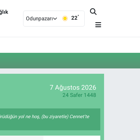
ğlık
°
22
Odunpazarı
7 Ağustos 2026
24 Safer 1448
ürüdüğün yol ne hoş, (bu ziyaretle) Cennet'te