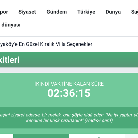
por
Siyaset
Gündem
Türkiye
Dünya
Sa
ş dünyası
aköy'e En Güzel Kiralık Villa Seçenekleri
tleri
İKINDI VAKTINE KALAN SÜRE
02:36:15
eşini ziyaret ederse, bir melek, ona şöyle nidâ eder: "Ne iyi yaptın, y
kendine bir köşk hazırladın!" (Hadis-i şerif)