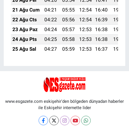
21 Ağu Cum
04:21
05:55
12:54
16:40
19:43
22 Ağu Cts
04:22
05:56
12:54
16:39
19:42
23 Ağu Paz
04:24
05:57
12:53
16:38
19:40
24 Ağu Pts
04:25
05:58
12:53
16:38
19:39
25 Ağu Sal
04:27
05:59
12:53
16:37
19:37
www.esgazete.com eskişehir'den bölgeden dünyadan haberler
ile Eskişehir internette lider