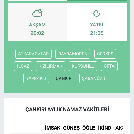
AKŞAM
YATSI
20:02
21:35
ATKARACALAR
BAYRAMÖREN
CERKEŞ
ILGAZ
KIZILIRMAK
KURŞUNLU
ORTA
YAPRAKLI
ÇANKIRI
ŞABANÖZÜ
ÇANKIRI AYLIK NAMAZ VAKITLERI
İMSAK
GÜNEŞ
ÖĞLE
İKINDI
AKŞAM