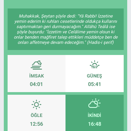
Politika
Muhakkak, Şeytan şöyle dedi: "Yâ Rabbi! İzzetine
yemin ederim ki ruhları cesetlerinde oldukça kullarını
Bilecik
saptırmaktan geri durmayacağım." Allâhü Teâlâ ise
şöyle buyurdu: "İzzetim ve Celâlime yemin olsun ki
onlar benden mağfiret talep ettikleri müddetçe ben de
Kütahya
onları affetmeye devam edeceğim." (Hadis-i şerif)
Gezi
Genel
İMSAK
GÜNEŞ
04:01
05:41
Çevre
Yerel
Magazin
ÖĞLE
İKINDI
12:56
16:48
Bilim ve Teknoloji