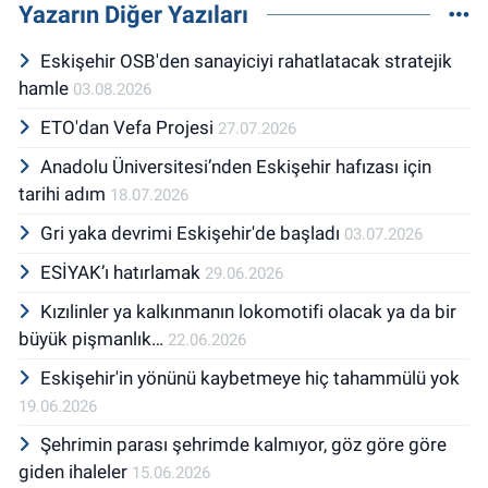
Yazarın Diğer Yazıları
Eskişehir OSB'den sanayiciyi rahatlatacak stratejik
hamle
03.08.2026
ETO'dan Vefa Projesi
27.07.2026
Anadolu Üniversitesi’nden Eskişehir hafızası için
tarihi adım
18.07.2026
Gri yaka devrimi Eskişehir'de başladı
03.07.2026
ESİYAK’ı hatırlamak
29.06.2026
Kızılinler ya kalkınmanın lokomotifi olacak ya da bir
büyük pişmanlık…
22.06.2026
Eskişehir'in yönünü kaybetmeye hiç tahammülü yok
19.06.2026
Şehrimin parası şehrimde kalmıyor, göz göre göre
giden ihaleler
15.06.2026