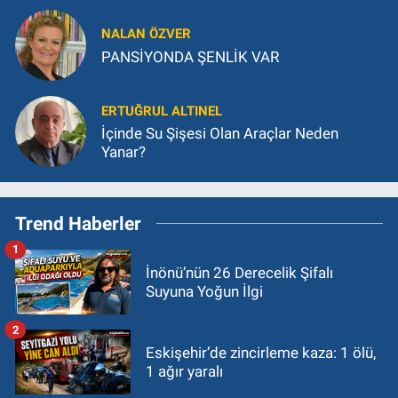
NALAN ÖZVER
PANSİYONDA ŞENLİK VAR
ERTUĞRUL ALTINEL
İçinde Su Şişesi Olan Araçlar Neden
Yanar?
Trend Haberler
1
İnönü’nün 26 Derecelik Şifalı
Suyuna Yoğun İlgi
2
Eskişehir’de zincirleme kaza: 1 ölü,
1 ağır yaralı