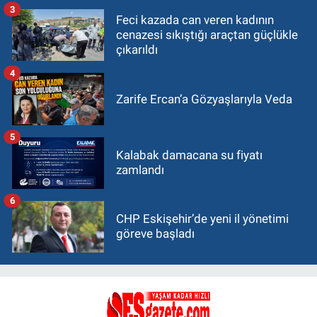
3
Feci kazada can veren kadının
cenazesi sıkıştığı araçtan güçlükle
çıkarıldı
4
Zarife Ercan’a Gözyaşlarıyla Veda
5
Kalabak damacana su fiyatı
zamlandı
6
CHP Eskişehir’de yeni il yönetimi
göreve başladı