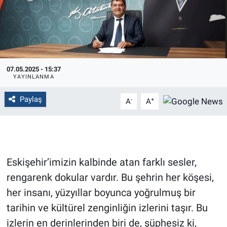
Politika
Bilecik
Kütahya
07.05.2025 - 15:37
YAYINLANMA
Gezi
Paylaş
-
+
A
A
Genel
Çevre
Eskişehir’imizin kalbinde atan farklı sesler,
Yerel
rengarenk dokular vardır. Bu şehrin her köşesi,
her insanı, yüzyıllar boyunca yoğrulmuş bir
Magazin
tarihin ve kültürel zenginliğin izlerini taşır. Bu
izlerin en derinlerinden biri de, şüphesiz ki,
Bilim ve Teknoloji