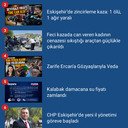
2
Eskişehir’de zincirleme kaza: 1 ölü,
1 ağır yaralı
3
Feci kazada can veren kadının
cenazesi sıkıştığı araçtan güçlükle
çıkarıldı
4
Zarife Ercan’a Gözyaşlarıyla Veda
5
Kalabak damacana su fiyatı
zamlandı
6
CHP Eskişehir’de yeni il yönetimi
göreve başladı