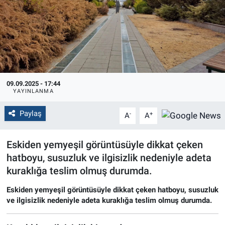
Politika
Bilecik
Kütahya
09.09.2025 - 17:44
YAYINLANMA
Gezi
Paylaş
-
+
A
A
Genel
Eskiden yemyeşil görüntüsüyle dikkat çeken
Çevre
hatboyu, susuzluk ve ilgisizlik nedeniyle adeta
kuraklığa teslim olmuş durumda.
Yerel
Eskiden yemyeşil görüntüsüyle dikkat çeken hatboyu, susuzluk
Magazin
ve ilgisizlik nedeniyle adeta kuraklığa teslim olmuş durumda.
Bilim ve Teknoloji