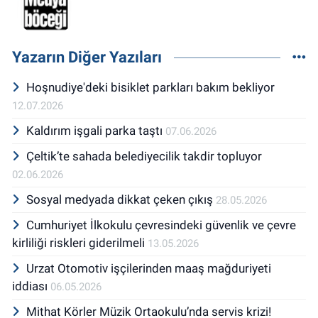
Yazarın Diğer Yazıları
Hoşnudiye'deki bisiklet parkları bakım bekliyor
12.07.2026
Kaldırım işgali parka taştı
07.06.2026
Çeltik’te sahada belediyecilik takdir topluyor
02.06.2026
Sosyal medyada dikkat çeken çıkış
28.05.2026
Cumhuriyet İlkokulu çevresindeki güvenlik ve çevre
kirliliği riskleri giderilmeli
13.05.2026
Urzat Otomotiv işçilerinden maaş mağduriyeti
iddiası
06.05.2026
Mithat Körler Müzik Ortaokulu’nda servis krizi!