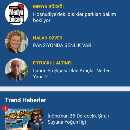
MEDYA BÖCEĞI
Hoşnudiye'deki bisiklet parkları bakım
bekliyor
NALAN ÖZVER
PANSİYONDA ŞENLİK VAR
ERTUĞRUL ALTINEL
İçinde Su Şişesi Olan Araçlar Neden
Yanar?
Trend Haberler
1
İnönü’nün 26 Derecelik Şifalı
Suyuna Yoğun İlgi