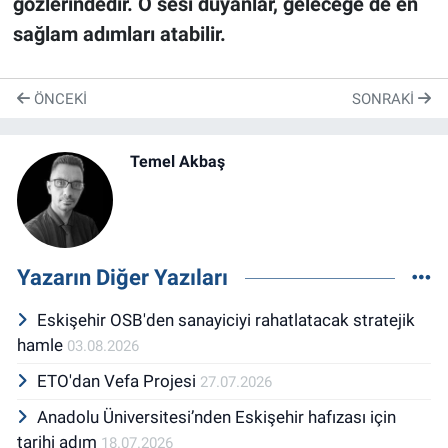
gözlerindedir. O sesi duyanlar, geleceğe de en
sağlam adımları atabilir.
ÖNCEKI
SONRAKI
Temel Akbaş
Yazarın Diğer Yazıları
Eskişehir OSB'den sanayiciyi rahatlatacak stratejik
hamle
03.08.2026
ETO'dan Vefa Projesi
27.07.2026
Anadolu Üniversitesi’nden Eskişehir hafızası için
tarihi adım
18.07.2026