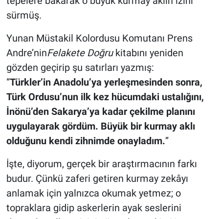
tepelere bakarak o büyük kurmay aklın izini
sürmüş.
Yunan Müstakil Kolordusu Komutanı Prens
Andre’nin
Felakete Doğru
kitabını yeniden
gözden geçirip şu satırları yazmış:
“
Türkler’in Anadolu’ya yerleşmesinden sonra,
Türk Ordusu’nun ilk kez hücumdaki ustalığını,
İnönü’den Sakarya’ya kadar çekilme planını
uygulayarak gördüm. Büyük bir kurmay aklı
olduğunu kendi zihnimde onayladım.
”
İşte, diyorum, gerçek bir araştırmacının farkı
budur. Çünkü zaferi getiren kurmay zekâyı
anlamak için yalnızca okumak yetmez; o
topraklara gidip askerlerin ayak seslerini