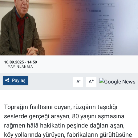
Politika
Bilecik
Kütahya
Gezi
10.09.2025 - 14:59
YAYINLANMA
Genel
Paylaş
-
+
A
A
Çevre
Yerel
Toprağın fısıltısını duyan, rüzgârın taşıdığı
seslerde gerçeği arayan, 80 yaşını aşmasına
Magazin
rağmen hâlâ hakikatin peşinde dağları aşan,
köy yollarında yürüyen, fabrikaların gürültüsüne
Bilim ve Teknoloji