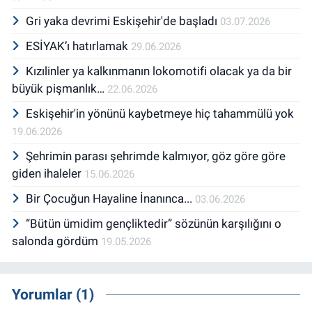
Gri yaka devrimi Eskişehir'de başladı
03.07.2026
ESİYAK’ı hatırlamak
29.06.2026
Kızılinler ya kalkınmanın lokomotifi olacak ya da bir
büyük pişmanlık…
22.06.2026
Eskişehir'in yönünü kaybetmeye hiç tahammülü yok
19.06.2026
Şehrimin parası şehrimde kalmıyor, göz göre göre
giden ihaleler
15.06.2026
Bir Çocuğun Hayaline İnanınca...
03.06.2026
“Bütün ümidim gençliktedir” sözünün karşılığını o
salonda gördüm
19.05.2026
Yorumlar (1)