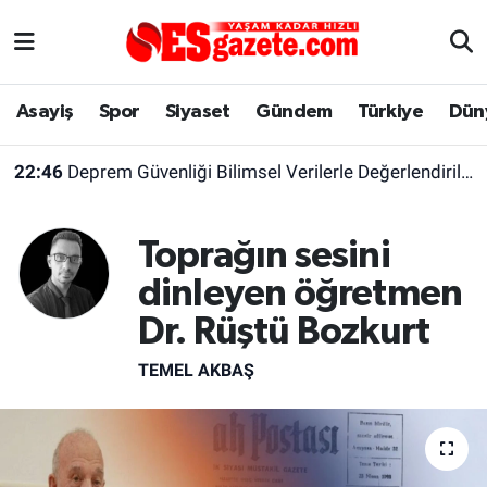
Asayiş
Yaşam
Eskişehir Nöbetçi Eczaneler
Asayiş
Spor
Siyaset
Gündem
Türkiye
Dün
Spor
Afyonkarahisar
Eskişehir Hava Durumu
22:46
Deprem Güvenliği Bilimsel Verilerle Değerlendirilmeli
Siyaset
Eğitim
Eskişehir Trafik Yoğunluk Haritası
Toprağın sesini
Gündem
Eskişehirspor Arşivi
Süper Lig Puan Durumu ve Fikstür
dinleyen öğretmen
Türkiye
Eskişehir Arşivi
Tüm Manşetler
Dr. Rüştü Bozkurt
Dünya
Röportaj
Son Dakika Haberleri
TEMEL AKBAŞ
Sağlık
Ekonomi
Haber Arşivi
Alış-Veriş/İş dünyası
Kültür Sanat