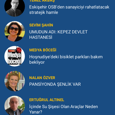
TEMEL AKBAŞ
Eskişehir OSB'den sanayiciyi rahatlatacak
stratejik hamle
SEVIM ŞAHIN
UMUDUN ADI: KEPEZ DEVLET
HASTANESİ
MEDYA BÖCEĞI
Hoşnudiye'deki bisiklet parkları bakım
bekliyor
NALAN ÖZVER
PANSİYONDA ŞENLİK VAR
ERTUĞRUL ALTINEL
İçinde Su Şişesi Olan Araçlar Neden
Yanar?