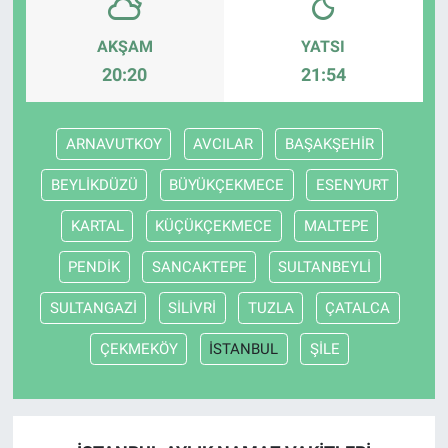
AKŞAM
YATSI
20:20
21:54
ARNAVUTKOY
AVCILAR
BAŞAKŞEHİR
BEYLİKDÜZÜ
BÜYÜKÇEKMECE
ESENYURT
KARTAL
KÜÇÜKÇEKMECE
MALTEPE
PENDİK
SANCAKTEPE
SULTANBEYLİ
SULTANGAZİ
SİLİVRİ
TUZLA
ÇATALCA
ÇEKMEKÖY
İSTANBUL
ŞİLE