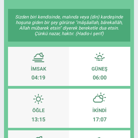
Politika
Sizden biri kendisinde, malında veya (din) kardeşinde
hoşuna giden bir şey görürse "mâşâallah, bârekallâh,
Bilecik
Allah mübarek etsin" diyerek bereketle dua etsin.
Çünkü nazar, haktır. (Hadis-i şerif)
Kütahya
Gezi
İMSAK
GÜNEŞ
Genel
04:19
06:00
Çevre
Yerel
ÖĞLE
İKINDI
13:15
17:07
Magazin
Bilim ve Teknoloji