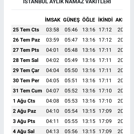
İSTANBUL AYLIK NAMAZ VAKITLERI
İMSAK
GÜNEŞ
ÖĞLE
İKINDI
AKŞAM
25 Tem Cts
03:58
05:46
13:16
17:12
20:35
26 Tem Paz
03:59
05:47
13:16
17:12
20:34
27 Tem Pts
04:01
05:48
13:16
17:11
20:33
28 Tem Sal
04:02
05:49
13:16
17:11
20:32
29 Tem Çar
04:04
05:50
13:16
17:11
20:31
30 Tem Per
04:05
05:51
13:16
17:11
20:30
31 Tem Cum
04:07
05:52
13:16
17:10
20:29
1 Ağu Cts
04:08
05:53
13:16
17:10
20:28
2 Ağu Paz
04:10
05:54
13:15
17:09
20:27
3 Ağu Pts
04:11
05:55
13:15
17:09
20:26
4 Ağu Sal
04:13
05:56
13:15
17:09
20:25