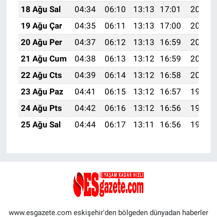
18 Ağu Sal
04:34
06:10
13:13
17:01
20:07
19 Ağu Çar
04:35
06:11
13:13
17:00
20:05
20 Ağu Per
04:37
06:12
13:13
16:59
20:04
21 Ağu Cum
04:38
06:13
13:12
16:59
20:02
22 Ağu Cts
04:39
06:14
13:12
16:58
20:01
23 Ağu Paz
04:41
06:15
13:12
16:57
19:59
24 Ağu Pts
04:42
06:16
13:12
16:56
19:58
25 Ağu Sal
04:44
06:17
13:11
16:56
19:56
www.esgazete.com eskişehir'den bölgeden dünyadan haberler