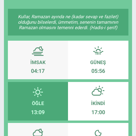
Politika
Kullar, Ramazan ayında ne (kadar sevap ve fazilet)
olduğunu bilselerdi, ümmetim, senenin tamamının
Bilecik
Ramazan olmasını temenni ederdi. (Hadis-i şerif)
Kütahya
Gezi
İMSAK
GÜNEŞ
04:17
05:56
Genel
Çevre
ÖĞLE
İKINDI
Yerel
13:09
17:00
Magazin
Bilim ve Teknoloji