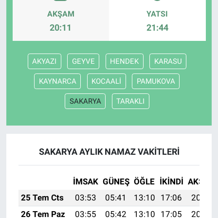
AKŞAM
YATSI
20:11
21:44
AKYAZI
GEYVE
HENDEK
KARASU
KAYNARCA
KOCAALİ
PAMUKOVA
SAKARYA
TARAKLI
SAKARYA AYLIK NAMAZ VAKITLERI
İMSAK
GÜNEŞ
ÖĞLE
İKINDI
AKŞAM
25 Tem Cts
03:53
05:41
13:10
17:06
20:29
26 Tem Paz
03:55
05:42
13:10
17:05
20:28