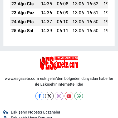
22 Ağu Cts
04:35
06:08
13:06
16:52
19:55
23 Ağu Paz
04:36
06:09
13:06
16:51
19:53
24 Ağu Pts
04:37
06:10
13:06
16:50
19:52
25 Ağu Sal
04:39
06:11
13:06
16:50
19:50
www.esgazete.com eskişehir'den bölgeden dünyadan haberler
ile Eskişehir internette lider
Eskişehir Nöbetçi Eczaneler
Eskişehir Hava Durumu