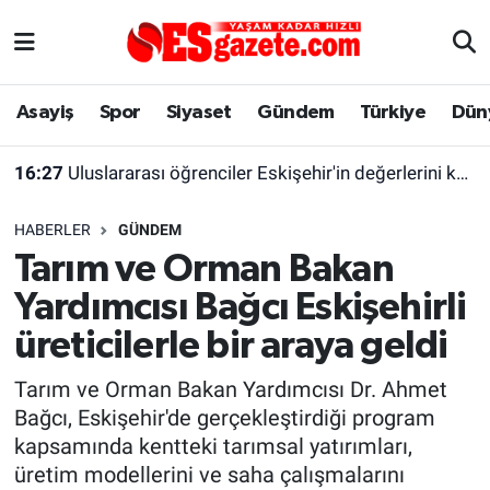
Asayiş
Yaşam
Eskişehir Nöbetçi Eczaneler
Asayiş
Spor
Siyaset
Gündem
Türkiye
Dün
Spor
Afyonkarahisar
Eskişehir Hava Durumu
16:27
Uluslararası öğrenciler Eskişehir'in değerlerini keşfetti
Siyaset
Eğitim
Eskişehir Trafik Yoğunluk Haritası
HABERLER
GÜNDEM
Gündem
Eskişehirspor Arşivi
Süper Lig Puan Durumu ve Fikstür
Tarım ve Orman Bakan
Yardımcısı Bağcı Eskişehirli
Türkiye
Eskişehir Arşivi
Tüm Manşetler
üreticilerle bir araya geldi
Dünya
Röportaj
Son Dakika Haberleri
Tarım ve Orman Bakan Yardımcısı Dr. Ahmet
Bağcı, Eskişehir'de gerçekleştirdiği program
Sağlık
Ekonomi
Haber Arşivi
kapsamında kentteki tarımsal yatırımları,
üretim modellerini ve saha çalışmalarını
Alış-Veriş/İş dünyası
Kültür Sanat