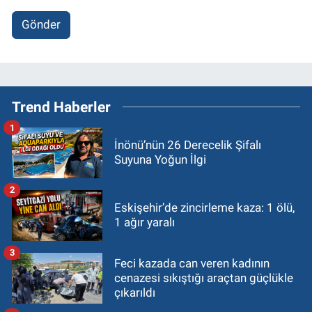
Gönder
Trend Haberler
1
İnönü’nün 26 Derecelik Şifalı
Suyuna Yoğun İlgi
2
Eskişehir’de zincirleme kaza: 1 ölü,
1 ağır yaralı
3
Feci kazada can veren kadının
cenazesi sıkıştığı araçtan güçlükle
çıkarıldı