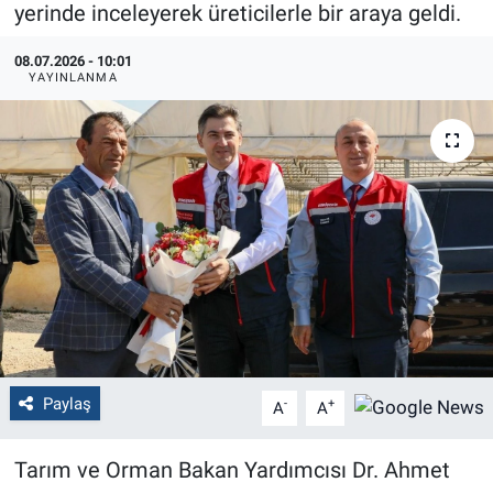
yerinde inceleyerek üreticilerle bir araya geldi.
Politika
08.07.2026 - 10:01
YAYINLANMA
Bilecik
Kütahya
Gezi
Genel
Çevre
Yerel
Paylaş
-
+
A
A
Magazin
Tarım ve Orman Bakan Yardımcısı Dr. Ahmet
Bilim ve Teknoloji