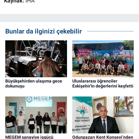
Kaynak:
İHA
Bunlar da ilginizi çekebilir
Büyükşehirden ulaşıma gece
Uluslararası öğrenciler
dokunuşu
Eskişehir'in değerlerini keşfetti
MEGEM sanayiye işgücü
Odunpazarı Kent Konseyi’nden