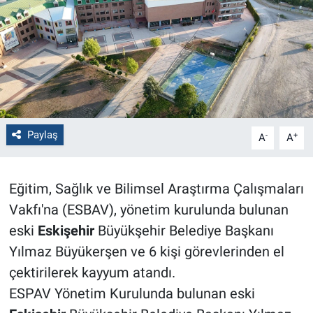
Politika
Bilecik
Kütahya
Gezi
Paylaş
-
+
A
A
Genel
Eğitim, Sağlık ve Bilimsel Araştırma Çalışmaları
Çevre
Vakfı'na (ESBAV), yönetim kurulunda bulunan
eski
Eskişehir
Büyükşehir Belediye Başkanı
Yerel
Yılmaz Büyükerşen ve 6 kişi görevlerinden el
çektirilerek kayyum atandı.
Magazin
ESPAV Yönetim Kurulunda bulunan eski
Bilim ve Teknoloji