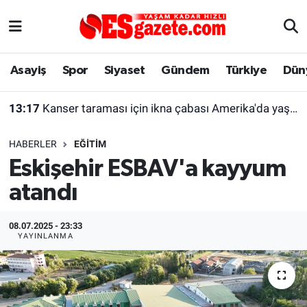
Asayiş
Yaşam
Eskişehir Nöbetçi Eczaneler
Asayiş
Spor
Siyaset
Gündem
Türkiye
Dün
Spor
Afyonkarahisar
Eskişehir Hava Durumu
13:17
Kanser taraması için ikna çabası Amerika'da yaşayan kadını şaşırttı
Siyaset
Eğitim
Eskişehir Trafik Yoğunluk Haritası
HABERLER
EĞITIM
Gündem
Eskişehirspor Arşivi
Süper Lig Puan Durumu ve Fikstür
Eskişehir ESBAV'a kayyum
atandı
Türkiye
Eskişehir Arşivi
Tüm Manşetler
Dünya
Röportaj
Son Dakika Haberleri
08.07.2025 - 23:33
YAYINLANMA
Sağlık
Ekonomi
Haber Arşivi
Alış-Veriş/İş dünyası
Kültür Sanat