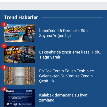
Trend Haberler
1
İnönü’nün 26 Derecelik Şifalı
Suyuna Yoğun İlgi
2
Eskişehir’de zincirleme kaza: 1 ölü,
1 ağır yaralı
3
En Çok Tercih Edilen Tesbihler:
Gelenekten Günümüze Zengin
Çeşitlilik
4
Kalabak damacana su fiyatı
zamlandı