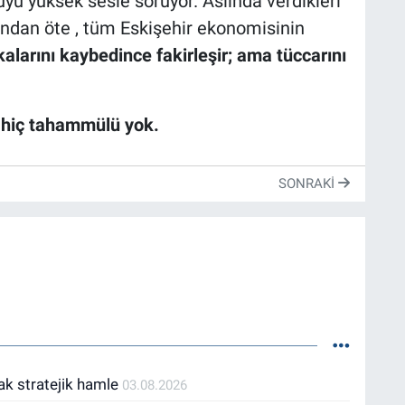
u yüksek sesle soruyor. Aslında verdikleri
ndan öte , tüm Eskişehir ekonomisinin
kalarını kaybedince fakirleşir; ama tüccarını
 hiç tahammülü yok.
SONRAKI
ak stratejik hamle
03.08.2026