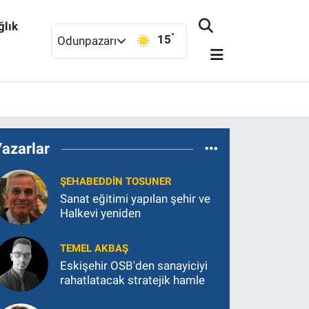
ğlık
°
15
Odunpazarı
Yazarlar
ŞEHABEDDIN TOSUNER
Sanat eğitimi yapılan şehir ve
Halkevi yeniden
TEMEL AKBAŞ
Eskişehir OSB'den sanayiciyi
rahatlatacak stratejik hamle