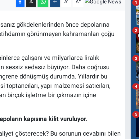
-
+
A
A
1
orsanız gökdelenlerinden önce depolarına
2
e istihdamın görünmeyen kahramanları çoğu
nlerce çalışanı ve milyarlarca liralık
3
un sessiz sedasız büyüyor. Daha doğrusu
angrene dönüşmüş durumda. Yıllardır bu
toptancıları, yapı malzemesi satıcıları,
4
an birçok işletme bir çıkmazın içine
5
poların kapısına kilit vuruluyor.
aliyet gösterecek? Bu sorunun cevabını bilen