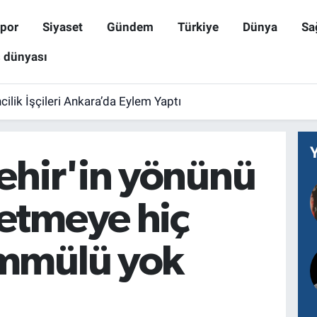
por
Siyaset
Gündem
Türkiye
Dünya
Sa
ş dünyası
lik İşçileri Ankara’da Eylem Yaptı
ehir'in yönünü
etmeye hiç
mmülü yok