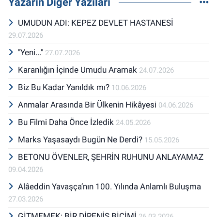
Yazarın Diğer Yazıları
UMUDUN ADI: KEPEZ DEVLET HASTANESİ
29.07.2026
"Yeni..."
27.07.2026
Karanlığın İçinde Umudu Aramak
24.07.2026
Biz Bu Kadar Yanıldık mı?
10.06.2026
Anmalar Arasında Bir Ülkenin Hikâyesi
04.06.2026
Bu Filmi Daha Önce İzledik
24.05.2026
Marks Yaşasaydı Bugün Ne Derdi?
15.05.2026
BETONU ÖVENLER, ŞEHRİN RUHUNU ANLAYAMAZ
09.04.2026
Alâeddin Yavaşça’nın 100. Yılında Anlamlı Buluşma
27.03.2026
GİTMEMEK: BİR DİRENİŞ BİÇİMİ
26.03.2026