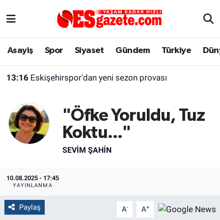
Asayiş
Yaşam
Eskişehir Nöbetçi Eczaneler
Asayiş
Spor
Siyaset
Gündem
Türkiye
Dün
Spor
Afyonkarahisar
Eskişehir Hava Durumu
13:16
Eskişehirspor'dan yeni sezon provası
Siyaset
Eğitim
Eskişehir Trafik Yoğunluk Haritası
"Öfke Yoruldu, Tuz
Gündem
Eskişehirspor Arşivi
Süper Lig Puan Durumu ve Fikstür
Koktu..."
Türkiye
Eskişehir Arşivi
Tüm Manşetler
SEVIM ŞAHIN
Dünya
Röportaj
Son Dakika Haberleri
10.08.2025 - 17:45
YAYINLANMA
Sağlık
Ekonomi
Haber Arşivi
Paylaş
-
+
A
A
Alış-Veriş/İş dünyası
Kültür Sanat