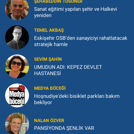
ŞEHABEDDIN TOSUNER
Sanat eğitimi yapılan şehir ve Halkevi
yeniden
TEMEL AKBAŞ
Eskişehir OSB'den sanayiciyi rahatlatacak
stratejik hamle
SEVIM ŞAHIN
UMUDUN ADI: KEPEZ DEVLET
HASTANESİ
MEDYA BÖCEĞI
Hoşnudiye'deki bisiklet parkları bakım
bekliyor
NALAN ÖZVER
PANSİYONDA ŞENLİK VAR