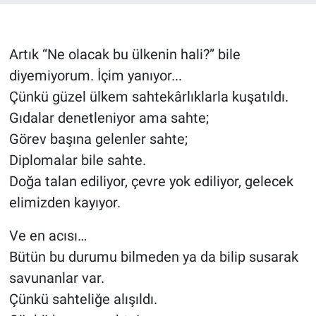
Politika
Artık “Ne olacak bu ülkenin hali?” bile
Bilecik
diyemiyorum. İçim yanıyor...
Çünkü güzel ülkem sahtekârlıklarla kuşatıldı.
Kütahya
Gıdalar denetleniyor ama sahte;
Gezi
Görev başına gelenler sahte;
Diplomalar bile sahte.
Genel
Doğa talan ediliyor, çevre yok ediliyor, gelecek
elimizden kayıyor.
Çevre
Ve en acısı…
Yerel
Bütün bu durumu bilmeden ya da bilip susarak
savunanlar var.
Magazin
Çünkü sahteliğe alışıldı.
Bilim ve Teknoloji