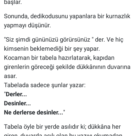
başlar.
Sonunda, dedikodusunu yapanlara bir kurnazlık
yapmayı düşünür.
"Siz şimdi gününüzü görürsünüz " der. Ve hiç
kimsenin beklemediği bir şey yapar.
Kocaman bir tabela hazırlatarak, kapıdan
girenlerin göreceği şekilde dükkânının duvarına
asar.
Tabelada sadece şunlar yazar:
"
Derler...
Desinler...
Ne derlerse desinler...
"
Tabela öyle bir yerde asılıdır ki; dükkâna her
giren, duvarda asılı olan bu yazıyı okumadan