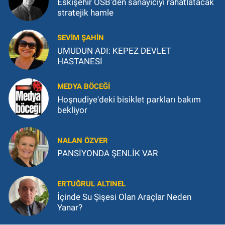
Eskişehir OSB'den sanayiciyi rahatlatacak
stratejik hamle
SEVIM ŞAHIN
UMUDUN ADI: KEPEZ DEVLET
HASTANESİ
MEDYA BÖCEĞI
Hoşnudiye'deki bisiklet parkları bakım
bekliyor
NALAN ÖZVER
PANSİYONDA ŞENLİK VAR
ERTUĞRUL ALTINEL
İçinde Su Şişesi Olan Araçlar Neden
Yanar?