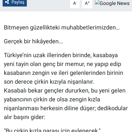
Paylaş
-
+
A
A
Politika
Bilecik
Bitmeyen güzellikteki muhabbetlerimizden…
Gerçek bir hikâyeden...
Kütahya
Türkiye’nin uzak illerinden birinde, kasabaya
Gezi
yeni tayin olan genç bir memur, ne yapıp edip
Genel
kasabanın zengin ve ileri gelenlerinden birinin
son derece çirkin kızıyla nişanlanır.
Çevre
Kasabalı bekar gençler dururken, bu yeni gelen
yabancının çirkin de olsa zengin kızla
Yerel
nişanlanması herkesin diline düşer; dedikodular
Magazin
alır başını gider:
"Bu çirkin kızla parası için evlenecek."
Bilim ve Teknoloji