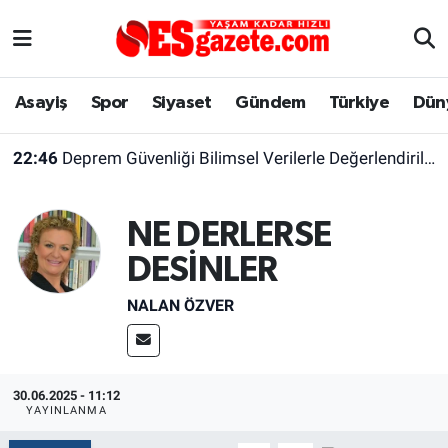
Asayiş
Yaşam
Eskişehir Nöbetçi Eczaneler
Asayiş
Spor
Siyaset
Gündem
Türkiye
Dün
Spor
Afyonkarahisar
Eskişehir Hava Durumu
22:46
Deprem Güvenliği Bilimsel Verilerle Değerlendirilmeli
Siyaset
Eğitim
Eskişehir Trafik Yoğunluk Haritası
NE DERLERSE
Gündem
Eskişehirspor Arşivi
Süper Lig Puan Durumu ve Fikstür
DESİNLER
Türkiye
Eskişehir Arşivi
Tüm Manşetler
NALAN ÖZVER
Dünya
Röportaj
Son Dakika Haberleri
Sağlık
Ekonomi
Haber Arşivi
30.06.2025 - 11:12
YAYINLANMA
Alış-Veriş/İş dünyası
Kültür Sanat