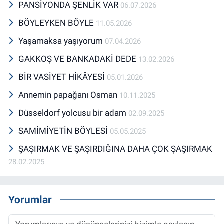
PANSİYONDA ŞENLİK VAR
06.07.2026
BÖYLEYKEN BÖYLE
11.05.2026
Yaşamaksa yaşıyorum
07.04.2026
GAKKOŞ VE BANKADAKİ DEDE
13.02.2026
BİR VASİYET HİKÂYESİ
05.01.2026
Annemin papağanı Osman
10.11.2025
Düsseldorf yolcusu bir adam
02.09.2025
SAMİMİYETİN BÖYLESİ
05.05.2025
ŞAŞIRMAK VE ŞAŞIRDIĞINA DAHA ÇOK ŞAŞIRMAK
28.02.2025
Yorumlar